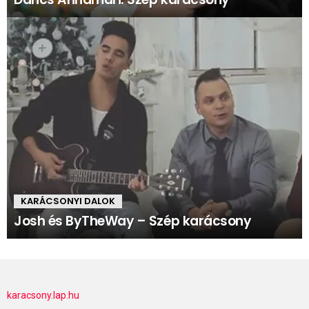
KARÁCSONYI DALOK
Josh és ByTheWay – Szép karácsony
karacsony.lap.hu