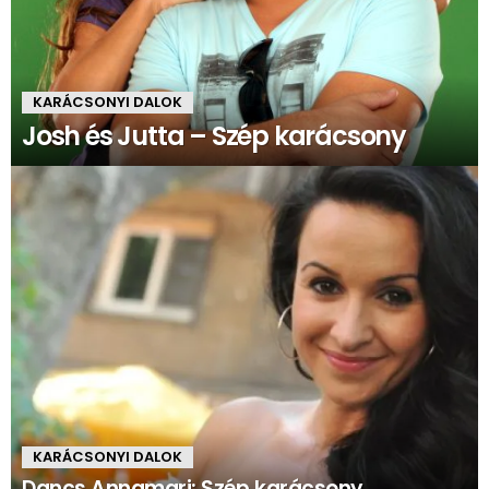
KARÁCSONYI DALOK
Josh és Jutta – Szép karácsony
KARÁCSONYI DALOK
Dancs Annamari: Szép karácsony