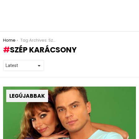
You are here:
Home
Tag Archives: Szép karácsony
SZÉP KARÁCSONY
LEGÚJABBAK