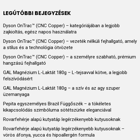
LEGÚTÓBBI BEJEGYZÉSEK
Dyson OnTrac™ (CNC Copper) – kategóriájában a legjobb
zajkioltás, egész napos használatra
Dyson OnTrac™ (CNC Copper) – vezeték nélküli fejhallgató, amely
a stílus és a technológia ötvözete
Dyson OnTrac™ (CNC Copper) – a személyre szabható, prémium
hangzású fejhallgató
GAL Magnézium L-Laktát 180g – L-tejsavval kötve, a legjobb
felszívódásért
GAL Magnézium L-Laktát 180g – a szív és az agy szuper
üzemanyaga
Pepita egyszemélyes Brazil Függőszék – a tökéletes
kikapcsolódás szimbóluma sötétszürke eleganciával
Rovarfehérje alapú kutyatáp legérzékenyebb kutyusoknak
Rovarfehérje alapú kutyatáp legérzékenyebb kutyusoknak –
vörös áfonya, yucca és hipoallergén formula