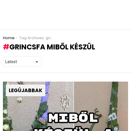
You are here:
Home
Tag Archives: grincsfa miből készül
GRINCSFA MIBŐL KÉSZÜL
LEGÚJABBAK