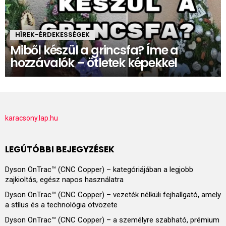
HÍREK-ÉRDEKESSÉGEK
Miből készül a grincsfa? Íme a
hozzávalók – ötletek képekkel
karacsony.lap.hu
LEGÚTÓBBI BEJEGYZÉSEK
Dyson OnTrac™ (CNC Copper) – kategóriájában a legjobb
zajkioltás, egész napos használatra
Dyson OnTrac™ (CNC Copper) – vezeték nélküli fejhallgató, amely
a stílus és a technológia ötvözete
Dyson OnTrac™ (CNC Copper) – a személyre szabható, prémium