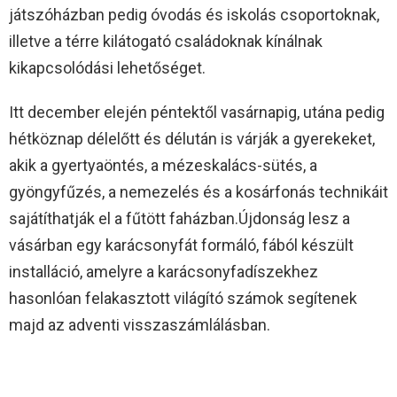
játszóházban pedig óvodás és iskolás csoportoknak,
illetve a térre kilátogató családoknak kínálnak
kikapcsolódási lehetőséget.
Itt december elején péntektől vasárnapig, utána pedig
hétköznap délelőtt és délután is várják a gyerekeket,
akik a gyertyaöntés, a mézeskalács-sütés, a
gyöngyfűzés, a nemezelés és a kosárfonás technikáit
sajátíthatják el a fűtött faházban.Újdonság lesz a
vásárban egy karácsonyfát formáló, fából készült
installáció, amelyre a karácsonyfadíszekhez
hasonlóan felakasztott világító számok segítenek
majd az adventi visszaszámlálásban.