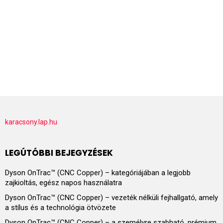
karacsony.lap.hu
LEGÚTÓBBI BEJEGYZÉSEK
Dyson OnTrac™ (CNC Copper) – kategóriájában a legjobb
zajkioltás, egész napos használatra
Dyson OnTrac™ (CNC Copper) – vezeték nélküli fejhallgató, amely
a stílus és a technológia ötvözete
Dyson OnTrac™ (CNC Copper) – a személyre szabható, prémium