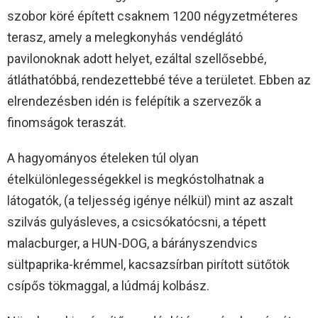
szobor köré épített csaknem 1200 négyzetméteres
terasz, amely a melegkonyhás vendéglátó
pavilonoknak adott helyet, ezáltal szellősebbé,
átláthatóbbá, rendezettebbé téve a területet. Ebben az
elrendezésben idén is felépítik a szervezők a
finomságok teraszát.
A hagyományos ételeken túl olyan
ételkülönlegességekkel is megkóstolhatnak a
látogatók, (a teljesség igénye nélkül) mint az aszalt
szilvás gulyásleves, a csicsókatócsni, a tépett
malacburger, a HUN-DOG, a bárányszendvics
sültpaprika-krémmel, kacsazsírban pirított sütőtök
csípős tökmaggal, a lúdmáj kolbász.