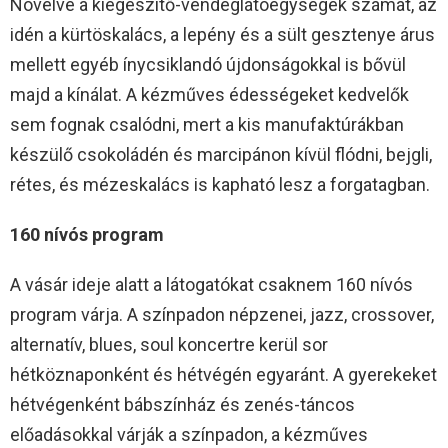
Növelve a kiegészítő-vendéglátóegységek számát, az
idén a kürtöskalács, a lepény és a sült gesztenye árus
mellett egyéb ínycsiklandó újdonságokkal is bővül
majd a kínálat. A kézműves édességeket kedvelők
sem fognak csalódni, mert a kis manufaktúrákban
készülő csokoládén és marcipánon kívül flódni, bejgli,
rétes, és mézeskalács is kapható lesz a forgatagban.
160 nívós program
A vásár ideje alatt a látogatókat csaknem 160 nívós
program várja. A színpadon népzenei, jazz, crossover,
alternatív, blues, soul koncertre kerül sor
hétköznaponként és hétvégén egyaránt. A gyerekeket
hétvégenként bábszínház és zenés-táncos
előadásokkal várják a színpadon, a kézműves