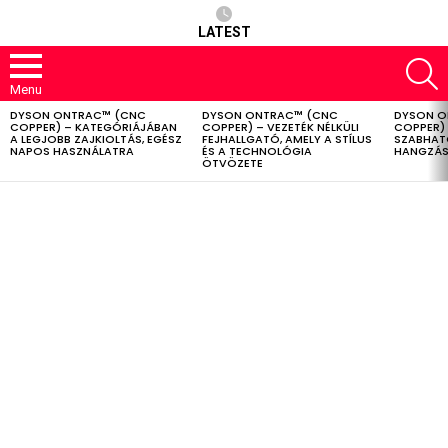
LATEST
S
Menu
DYSON ONTRAC™ (CNC
DYSON ONTRAC™ (CNC
DYSON O
LATEST
COPPER) – KATEGÓRIÁJÁBAN
COPPER) – VEZETÉK NÉLKÜLI
COPPER) 
STORIES
A LEGJOBB ZAJKIOLTÁS, EGÉSZ
FEJHALLGATÓ, AMELY A STÍLUS
SZABHAT
NAPOS HASZNÁLATRA
ÉS A TECHNOLÓGIA
HANGZÁS
ÖTVÖZETE