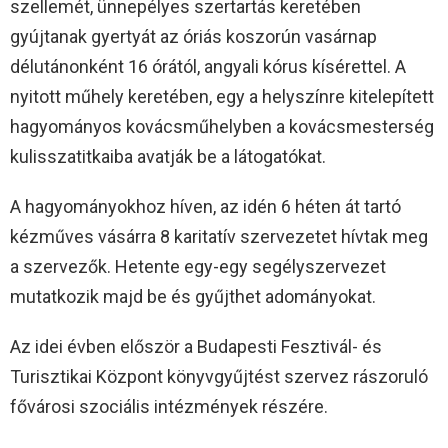
szellemét, ünnepélyes szertartás keretében
gyújtanak gyertyát az óriás koszorún vasárnap
délutánonként 16 órától, angyali kórus kísérettel. A
nyitott műhely keretében, egy a helyszínre kitelepített
hagyományos kovácsműhelyben a kovácsmesterség
kulisszatitkaiba avatják be a látogatókat.
A hagyományokhoz híven, az idén 6 héten át tartó
kézműves vásárra 8 karitatív szervezetet hívtak meg
a szervezők. Hetente egy-egy segélyszervezet
mutatkozik majd be és gyűjthet adományokat.
Az idei évben először a Budapesti Fesztivál- és
Turisztikai Központ könyvgyűjtést szervez rászoruló
fővárosi szociális intézmények részére.