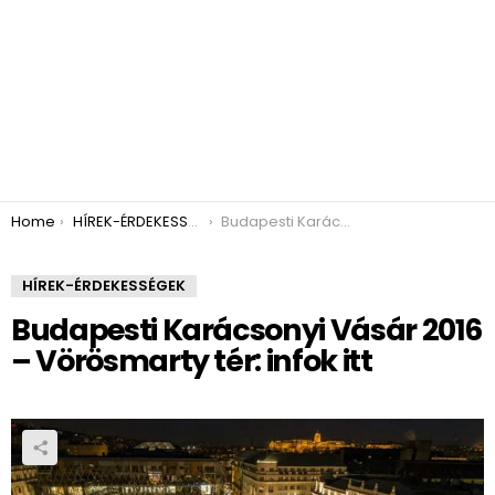
You are here:
Home
HÍREK-ÉRDEKESSÉGEK
Budapesti Karácsonyi Vásár 2016 – Vörösmarty tér: infok itt
HÍREK-ÉRDEKESSÉGEK
Budapesti Karácsonyi Vásár 2016
– Vörösmarty tér: infok itt