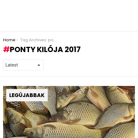
You are here:
Home
Tag Archives: ponty kilója 2017
PONTY KILÓJA 2017
LEGÚJABBAK