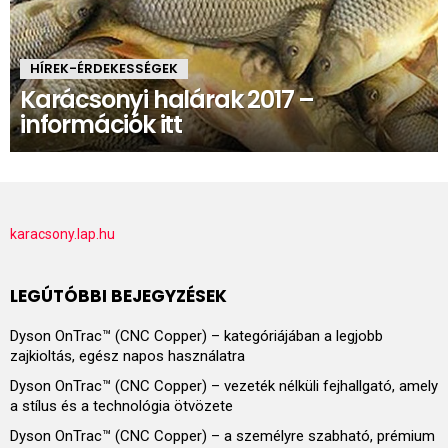
HÍREK-ÉRDEKESSÉGEK
Karácsonyi halárak 2017 –
információk itt
karacsony.lap.hu
LEGÚTÓBBI BEJEGYZÉSEK
Dyson OnTrac™ (CNC Copper) – kategóriájában a legjobb
zajkioltás, egész napos használatra
Dyson OnTrac™ (CNC Copper) – vezeték nélküli fejhallgató, amely
a stílus és a technológia ötvözete
Dyson OnTrac™ (CNC Copper) – a személyre szabható, prémium