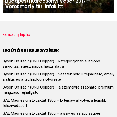
Budapesti Karácsonyi Vásár 2017 –
Vörösmarty tér: infok itt
karacsony.lap.hu
LEGÚTÓBBI BEJEGYZÉSEK
Dyson OnTrac™ (CNC Copper) – kategóriájában a legjobb
zajkioltás, egész napos használatra
Dyson OnTrac™ (CNC Copper) – vezeték nélküli fejhallgató, amely
a stílus és a technológia ötvözete
Dyson OnTrac™ (CNC Copper) – a személyre szabható, prémium
hangzású fejhallgató
GAL Magnézium L-Laktát 180g – L-tejsavval kötve, a legjobb
felszívódásért
GAL Magnézium L-Laktát 180g – a szív és az agy szuper