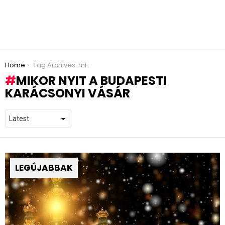
You are here:
Home
Tag Archives: mikor nyit a budapesti karácsonyi vásár
MIKOR NYIT A BUDAPESTI
KARÁCSONYI VÁSÁR
LEGÚJABBAK