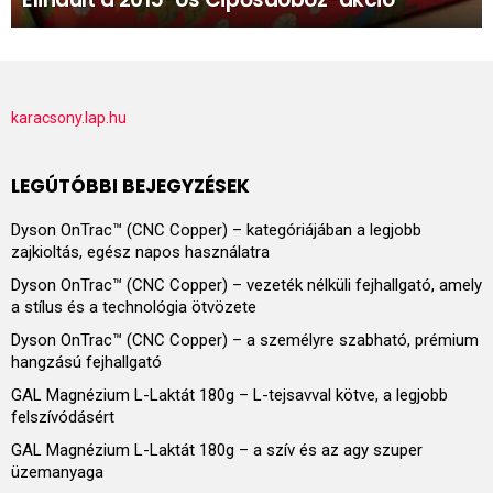
karacsony.lap.hu
LEGÚTÓBBI BEJEGYZÉSEK
Dyson OnTrac™ (CNC Copper) – kategóriájában a legjobb
zajkioltás, egész napos használatra
Dyson OnTrac™ (CNC Copper) – vezeték nélküli fejhallgató, amely
a stílus és a technológia ötvözete
Dyson OnTrac™ (CNC Copper) – a személyre szabható, prémium
hangzású fejhallgató
GAL Magnézium L-Laktát 180g – L-tejsavval kötve, a legjobb
felszívódásért
GAL Magnézium L-Laktát 180g – a szív és az agy szuper
üzemanyaga