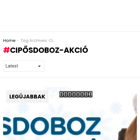
You are here:
Home
Tag Archives: Cipősdoboz-akció
CIPŐSDOBOZ-AKCIÓ
LEGÚJABBAK