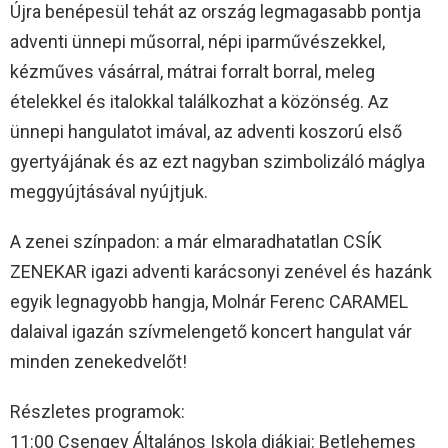
Újra benépesül tehát az ország legmagasabb pontja
adventi ünnepi műsorral, népi iparművészekkel,
kéz
műves vásárral, mátrai forralt borral, meleg
ételekkel és italokkal találkozhat a közönség. Az
ünnepi hangulatot imával, az adventi koszorú első
gyertyájának és az ezt nagyban szimbolizáló máglya
meggyújtásával nyújtjuk.
A zenei színpadon: a már elmaradhatatlan CSÍK
ZENEKAR igazi adventi karácsonyi zenével és hazánk
egyik legnagyobb hangja, Molnár Ferenc CARAMEL
dalaival igazán szívmelengető koncert hangulat vár
minden zenekedvelőt!
Részletes programok:
11:00 Csengey Általános Iskola diákjai: Betlehemes