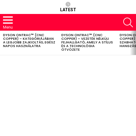
LATEST
S
Menu
DYSON ONTRAC™ (CNC
DYSON ONTRAC™ (CNC
DYSON O
LATEST
COPPER) – KATEGÓRIÁJÁBAN
COPPER) – VEZETÉK NÉLKÜLI
COPPER) 
STORIES
A LEGJOBB ZAJKIOLTÁS, EGÉSZ
FEJHALLGATÓ, AMELY A STÍLUS
SZABHAT
NAPOS HASZNÁLATRA
ÉS A TECHNOLÓGIA
HANGZÁS
ÖTVÖZETE