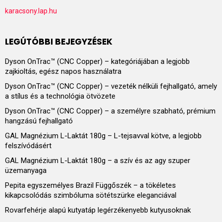
karacsony.lap.hu
LEGÚTÓBBI BEJEGYZÉSEK
Dyson OnTrac™ (CNC Copper) – kategóriájában a legjobb
zajkioltás, egész napos használatra
Dyson OnTrac™ (CNC Copper) – vezeték nélküli fejhallgató, amely
a stílus és a technológia ötvözete
Dyson OnTrac™ (CNC Copper) – a személyre szabható, prémium
hangzású fejhallgató
GAL Magnézium L-Laktát 180g – L-tejsavval kötve, a legjobb
felszívódásért
GAL Magnézium L-Laktát 180g – a szív és az agy szuper
üzemanyaga
Pepita egyszemélyes Brazil Függőszék – a tökéletes
kikapcsolódás szimbóluma sötétszürke eleganciával
Rovarfehérje alapú kutyatáp legérzékenyebb kutyusoknak