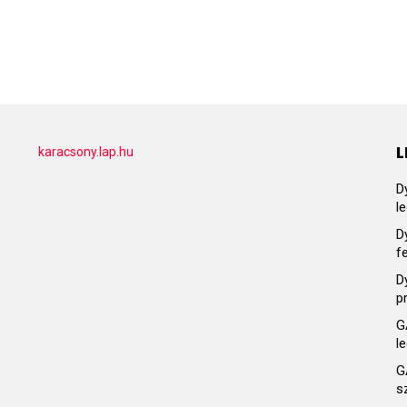
L
karacsony.lap.hu
D
l
D
f
D
p
G
l
G
s