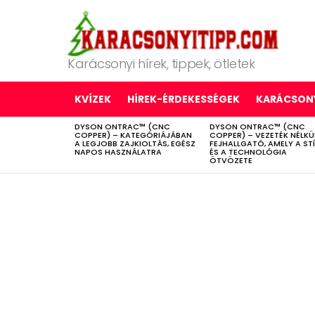
Karácsonyi hírek, tippek, ötletek
KVÍZEK
HÍREK-ÉRDEKESSÉGEK
KARÁCSONY
DYSON ONTRAC™ (CNC
DYSON ONTRAC™ (CNC
LATEST
COPPER) – KATEGÓRIÁJÁBAN
COPPER) – VEZETÉK NÉLKÜ
STORIES
A LEGJOBB ZAJKIOLTÁS, EGÉSZ
FEJHALLGATÓ, AMELY A ST
NAPOS HASZNÁLATRA
ÉS A TECHNOLÓGIA
ÖTVÖZETE