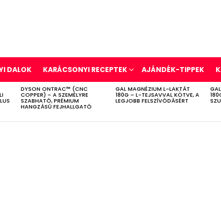
I DALOK
KARÁCSONYI RECEPTEK
AJÁNDÉK-TIPPEK
K
DYSON ONTRAC™ (CNC
GAL MAGNÉZIUM L-LAKTÁT
GAL
LI
COPPER) – A SZEMÉLYRE
180G – L-TEJSAVVAL KÖTVE, A
180
ÍLUS
SZABHATÓ, PRÉMIUM
LEGJOBB FELSZÍVÓDÁSÉRT
SZU
HANGZÁSÚ FEJHALLGATÓ