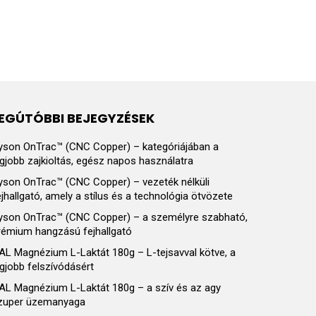
EGÚTÓBBI BEJEGYZÉSEK
yson OnTrac™ (CNC Copper) – kategóriájában a
egjobb zajkioltás, egész napos használatra
yson OnTrac™ (CNC Copper) – vezeték nélküli
ejhallgató, amely a stílus és a technológia ötvözete
yson OnTrac™ (CNC Copper) – a személyre szabható,
rémium hangzású fejhallgató
AL Magnézium L-Laktát 180g – L-tejsavval kötve, a
egjobb felszívódásért
AL Magnézium L-Laktát 180g – a szív és az agy
zuper üzemanyaga