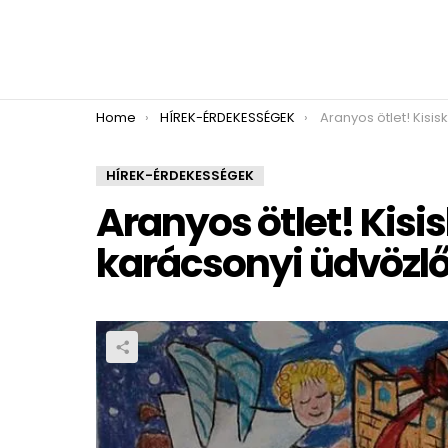
You are here:
Home
HÍREK-ÉRDEKESSÉGEK
Aranyos ötlet! Kisiskolások rajzai
HÍREK-ÉRDEKESSÉGEK
Aranyos ötlet! Kisis
karácsonyi üdvözl