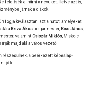
 felejtsék el ráírni a nevüket, illetve azt is,
ézménybe járnak a diákok.
i fogja kiválasztani azt a hatot, amelyeket
ostára
Kriza Ákos
polgármester,
Kiss János
,
mester, valamint
Csiszár Miklós
, Miskolc
írják majd alá a város vezetői.
an részesülnek, a beérkezett képeslap-
majd ki.