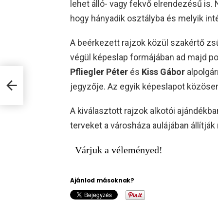
lehet álló- vagy fekvő elrendezésű is. Ne
hogy hányadik osztályba és melyik int
A beérkezett rajzok közül szakértő zsűr
végül képeslap formájában ad majd p
Pfliegler Péter
és
Kiss Gábor
alpolgár
2015
jegyzője. Az egyik képeslapot közösen 
A kiválasztott rajzok alkotói ajándékb
terveket a városháza aulájában állítják 
Várjuk a véleményed!
Ajánlod másoknak?