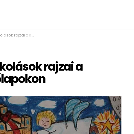
 a karácsonyi üdvözlőlapokon
kolások rajzai a
őlapokon