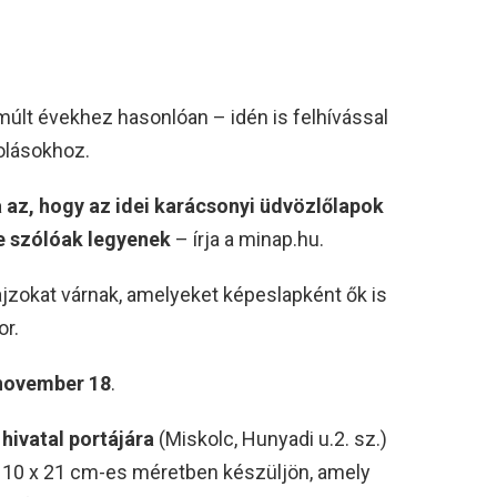
múlt évekhez hasonlóan – idén is felhívással
kolásokhoz.
az, hogy az idei karácsonyi üdvözlőlapok
e szólóak legyenek
– írja a minap.hu.
ajzokat várnak, amelyeket képeslapként ők is
or.
november 18
.
hivatal portájára
(Miskolc, Hunyadi u.2. sz.)
p 10 x 21 cm-es méretben készüljön, amely