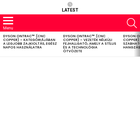
LATEST
S
Menu
DYSON ONTRAC™ (CNC
DYSON ONTRAC™ (CNC
DYSON O
LATEST
COPPER) – KATEGÓRIÁJÁBAN
COPPER) – VEZETÉK NÉLKÜLI
COPPER) 
STORIES
A LEGJOBB ZAJKIOLTÁS, EGÉSZ
FEJHALLGATÓ, AMELY A STÍLUS
SZABHAT
NAPOS HASZNÁLATRA
ÉS A TECHNOLÓGIA
HANGZÁS
ÖTVÖZETE