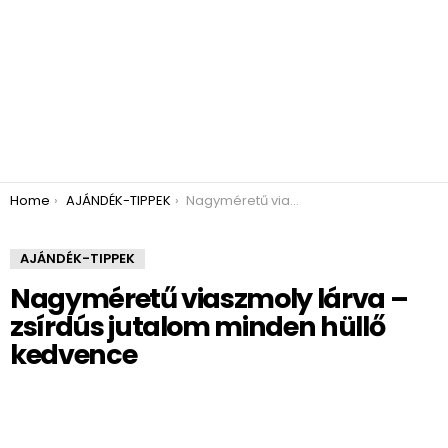
You are here:
Home
AJÁNDÉK-TIPPEK
Nagyméretű viaszmoly lárva – zsírdús jutalom minden hüllő kedvence
AJÁNDÉK-TIPPEK
Nagyméretű viaszmoly lárva –
zsírdús jutalom minden hüllő
kedvence