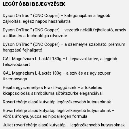
LEGÚTÓBBI BEJEGYZÉSEK
Dyson OnTrac™ (CNC Copper) – kategóriájában a legjobb
zajkioltás, egész napos használatra
Dyson OnTrac™ (CNC Copper) – vezeték nélküli fejhallgató, amely
a stílus és a technológia ötvözete
Dyson OnTrac™ (CNC Copper) – a személyre szabható, prémium
hangzású fejhallgató
GAL Magnézium L-Laktát 180g – L-tejsavval kötve, a legjobb
felszívódásért
GAL Magnézium L-Laktát 180g – a szív és az agy szuper
üzemanyaga
Pepita egyszemélyes Brazil Függőszék – a tökéletes
kikapcsolódás szimbóluma sötétszürke eleganciával
Rovarfehérje alapú kutyatáp legérzékenyebb kutyusoknak
Rovarfehérje alapú kutyatáp legérzékenyebb kutyusoknak –
vörös áfonya, yucca és hipoallergén formula
Juliet rovarfehérje alapú kutyatáp – legérzékenyebb kutyusoknak: