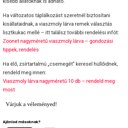
kisebb állatoknak is adható.
Ha változatos táplálkozást szeretnél biztosítani
kisállataidnak, a viaszmoly lárva remek választás
lisztkukac mellé – itt találsz további rendelési infót:
Zoonet nagyméretű viaszmoly lárva – gondozási
tippek, rendelés
Ha élő, zsírtartalmú „csemegét” keresel hüllőidnek,
rendeld meg innen:
Viaszmoly lárva nagyméretű 10 db – rendeld meg
most
Várjuk a véleményed!
Ajánlod másoknak?