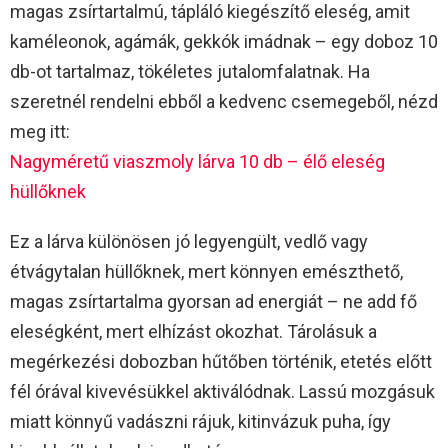
magas zsírtartalmú, tápláló kiegészítő eleség, amit
kaméleonok, agámák, gekkók imádnak – egy doboz 10
db-ot tartalmaz, tökéletes jutalomfalatnak. Ha
szeretnél rendelni ebből a kedvenc csemegeből, nézd
meg itt:
Nagyméretű viaszmoly lárva 10 db – élő eleség
hüllőknek
Ez a lárva különösen jó legyengült, vedlő vagy
étvágytalan hüllőknek, mert könnyen emészthető,
magas zsírtartalma gyorsan ad energiát – ne add fő
eleségként, mert elhízást okozhat. Tárolásuk a
megérkezési dobozban hűtőben történik, etetés előtt
fél órával kivevésükkel aktiválódnak. Lassú mozgásuk
miatt könnyű vadászni rájuk, kitinvázuk puha, így