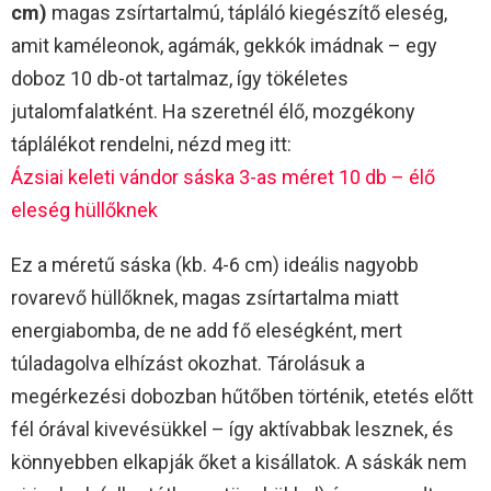
cm)
magas zsírtartalmú, tápláló kiegészítő eleség,
amit kaméleonok, agámák, gekkók imádnak – egy
doboz 10 db-ot tartalmaz, így tökéletes
jutalomfalatként. Ha szeretnél élő, mozgékony
táplálékot rendelni, nézd meg itt:
Ázsiai keleti vándor sáska 3-as méret 10 db – élő
eleség hüllőknek
Ez a méretű sáska (kb. 4-6 cm) ideális nagyobb
rovarevő hüllőknek, magas zsírtartalma miatt
energiabomba, de ne add fő eleségként, mert
túladagolva elhízást okozhat. Tárolásuk a
megérkezési dobozban hűtőben történik, etetés előtt
fél órával kivevésükkel – így aktívabbak lesznek, és
könnyebben elkapják őket a kisállatok. A sáskák nem