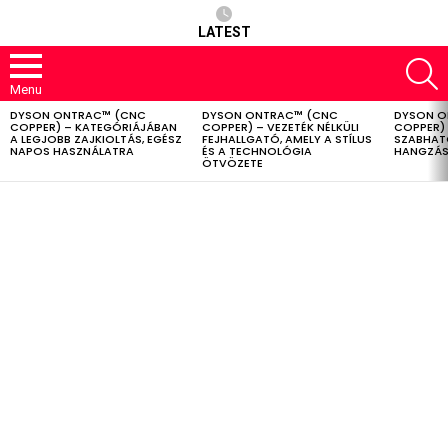
LATEST
S
Menu
DYSON ONTRAC™ (CNC
DYSON ONTRAC™ (CNC
DYSON O
LATEST
COPPER) – KATEGÓRIÁJÁBAN
COPPER) – VEZETÉK NÉLKÜLI
COPPER) 
STORIES
A LEGJOBB ZAJKIOLTÁS, EGÉSZ
FEJHALLGATÓ, AMELY A STÍLUS
SZABHAT
NAPOS HASZNÁLATRA
ÉS A TECHNOLÓGIA
HANGZÁS
ÖTVÖZETE