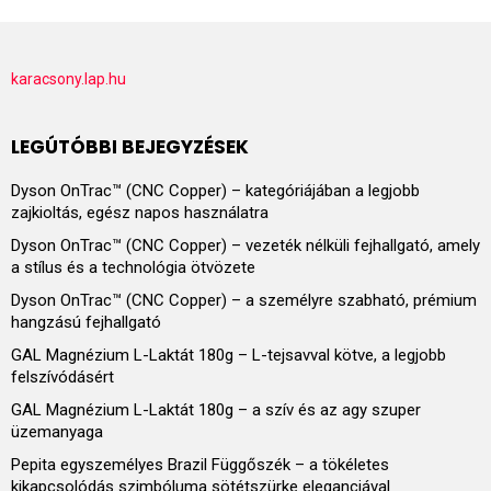
karacsony.lap.hu
LEGÚTÓBBI BEJEGYZÉSEK
Dyson OnTrac™ (CNC Copper) – kategóriájában a legjobb
zajkioltás, egész napos használatra
Dyson OnTrac™ (CNC Copper) – vezeték nélküli fejhallgató, amely
a stílus és a technológia ötvözete
Dyson OnTrac™ (CNC Copper) – a személyre szabható, prémium
hangzású fejhallgató
GAL Magnézium L-Laktát 180g – L-tejsavval kötve, a legjobb
felszívódásért
GAL Magnézium L-Laktát 180g – a szív és az agy szuper
üzemanyaga
Pepita egyszemélyes Brazil Függőszék – a tökéletes
kikapcsolódás szimbóluma sötétszürke eleganciával