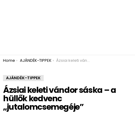
You are here:
Home
AJÁNDÉK-TIPPEK
Ázsiai keleti vándor sáska – a hüllők kedvenc „jutalomcsemegéje”
AJÁNDÉK-TIPPEK
Ázsiai keleti vándor sáska – a
hüllők kedvenc
„jutalomcsemegéje”