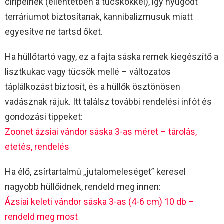
ciripelnek (ellentétben a tücskökkel), így nyugodt
terráriumot biztosítanak, kannibalizmusuk miatt
egyesítve ne tartsd őket.
Ha hüllőtartó vagy, ez a fajta sáska remek kiegészítő a
lisztkukac vagy tücsök mellé – változatos
táplálkozást biztosít, és a hüllők ösztönösen
vadásznak rájuk. Itt találsz további rendelési infót és
gondozási tippeket:
Zoonet ázsiai vándor sáska 3-as méret – tárolás,
etetés, rendelés
Ha élő, zsírtartalmú „jutalomeleséget” keresel
nagyobb hüllőidnek, rendeld meg innen:
Ázsiai keleti vándor sáska 3-as (4-6 cm) 10 db –
rendeld meg most