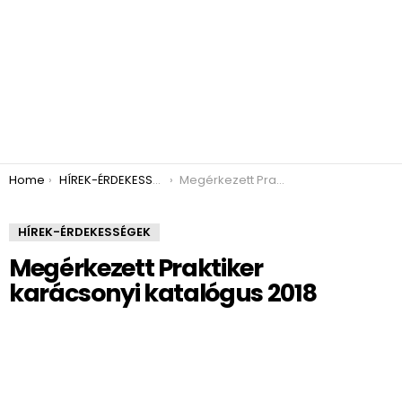
You are here:
Home
HÍREK-ÉRDEKESSÉGEK
Megérkezett Praktiker karácsonyi katalógus 2018
HÍREK-ÉRDEKESSÉGEK
Megérkezett Praktiker
karácsonyi katalógus 2018