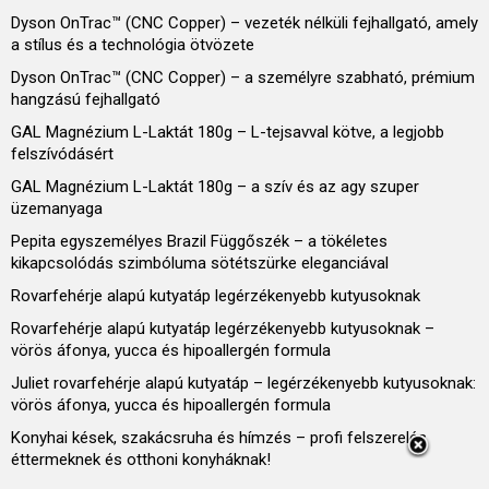
Dyson OnTrac™ (CNC Copper) – vezeték nélküli fejhallgató, amely
a stílus és a technológia ötvözete
Dyson OnTrac™ (CNC Copper) – a személyre szabható, prémium
hangzású fejhallgató
GAL Magnézium L-Laktát 180g – L-tejsavval kötve, a legjobb
felszívódásért
GAL Magnézium L-Laktát 180g – a szív és az agy szuper
üzemanyaga
Pepita egyszemélyes Brazil Függőszék – a tökéletes
kikapcsolódás szimbóluma sötétszürke eleganciával
Rovarfehérje alapú kutyatáp legérzékenyebb kutyusoknak
Rovarfehérje alapú kutyatáp legérzékenyebb kutyusoknak –
vörös áfonya, yucca és hipoallergén formula
Juliet rovarfehérje alapú kutyatáp – legérzékenyebb kutyusoknak:
vörös áfonya, yucca és hipoallergén formula
Konyhai kések, szakácsruha és hímzés – profi felszerelés
éttermeknek és otthoni konyháknak!