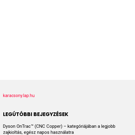
karacsony.lap.hu
LEGÚTÓBBI BEJEGYZÉSEK
Dyson OnTrac™ (CNC Copper) – kategóriájában a legjobb
zajkioltás, egész napos használatra