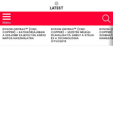
LATEST
S
Menu
DYSON ONTRAC™ (CNC
DYSON ONTRAC™ (CNC
DYSON O
LATEST
COPPER) – KATEGÓRIÁJÁBAN
COPPER) – VEZETÉK NÉLKÜLI
COPPER) 
STORIES
A LEGJOBB ZAJKIOLTÁS, EGÉSZ
FEJHALLGATÓ, AMELY A STÍLUS
SZABHAT
NAPOS HASZNÁLATRA
ÉS A TECHNOLÓGIA
HANGZÁS
ÖTVÖZETE