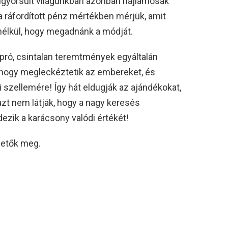
lgyorsult világunkban azonban hajlamosak
a ráfordított pénz mértékben mérjük, amit
élkül, hogy megadnánk a módját.
apró, csintalan teremtmények egyáltalán
, hogy megleckéztetik az embereket, és
i szellemére! Így hát eldugják az ajándékokat,
azt nem látják, hogy a nagy keresés
ezik a karácsony valódi értékét!
hetők meg.