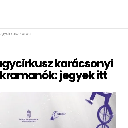
őadása – jön a Szikramanók: jegyek itt
Nagycirkusz karácsonyi
ikramanók: jegyek itt