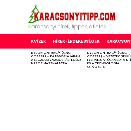
Karácsonyi hírek, tippek, ötletek
KVÍZEK
HÍREK-ÉRDEKESSÉGEK
KARÁCSONY
DYSON ONTRAC™ (CNC
DYSON ONTRAC™ (CNC
LATEST
COPPER) – KATEGÓRIÁJÁBAN
COPPER) – VEZETÉK NÉLKÜ
STORIES
A LEGJOBB ZAJKIOLTÁS, EGÉSZ
FEJHALLGATÓ, AMELY A ST
NAPOS HASZNÁLATRA
ÉS A TECHNOLÓGIA
ÖTVÖZETE