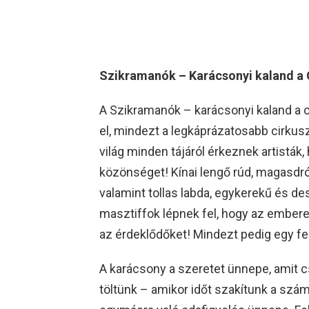
Szikramanók – Karácsonyi kaland a 
A Szikramanók – karácsonyi kaland a 
el, mindezt a legkáprázatosabb cirkusz
világ minden tájáról érkeznek artistá
közönséget! Kínai lengő rúd, magasdrót
valamint tollas labda, egykerekű és 
masztiffok lépnek fel, hogy az embere
az érdeklődőket! Mindezt pedig egy f
A karácsony a szeretet ünnepe, amit c
töltünk – amikor időt szakítunk a szá