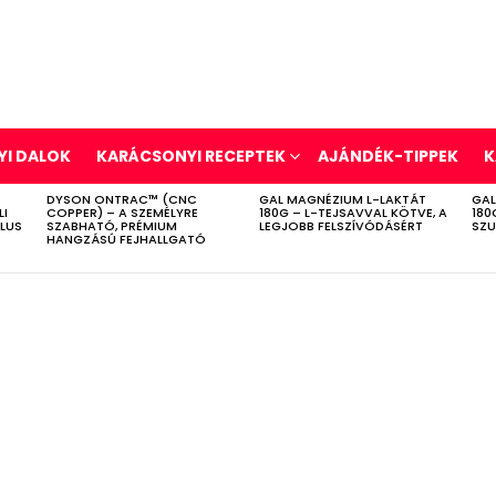
I DALOK
KARÁCSONYI RECEPTEK
AJÁNDÉK-TIPPEK
K
DYSON ONTRAC™ (CNC
GAL MAGNÉZIUM L-LAKTÁT
GAL
LI
COPPER) – A SZEMÉLYRE
180G – L-TEJSAVVAL KÖTVE, A
180
ÍLUS
SZABHATÓ, PRÉMIUM
LEGJOBB FELSZÍVÓDÁSÉRT
SZU
HANGZÁSÚ FEJHALLGATÓ