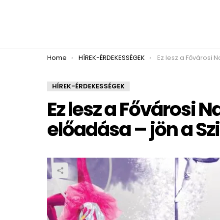
You are here:
Home
HÍREK-ÉRDEKESSÉGEK
Ez lesz a Fővárosi Nagycirkusz karácsonyi el
HÍREK-ÉRDEKESSÉGEK
Ez lesz a Fővárosi 
előadása – jön a Sz