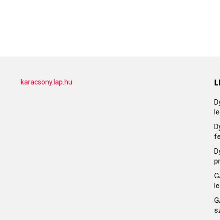
L
karacsony.lap.hu
D
l
D
f
D
p
G
l
G
s