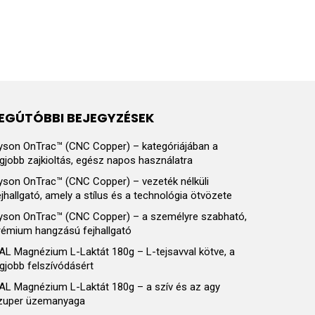
EGÚTÓBBI BEJEGYZÉSEK
yson OnTrac™ (CNC Copper) – kategóriájában a
egjobb zajkioltás, egész napos használatra
yson OnTrac™ (CNC Copper) – vezeték nélküli
ejhallgató, amely a stílus és a technológia ötvözete
yson OnTrac™ (CNC Copper) – a személyre szabható,
rémium hangzású fejhallgató
AL Magnézium L-Laktát 180g – L-tejsavval kötve, a
egjobb felszívódásért
AL Magnézium L-Laktát 180g – a szív és az agy
zuper üzemanyaga