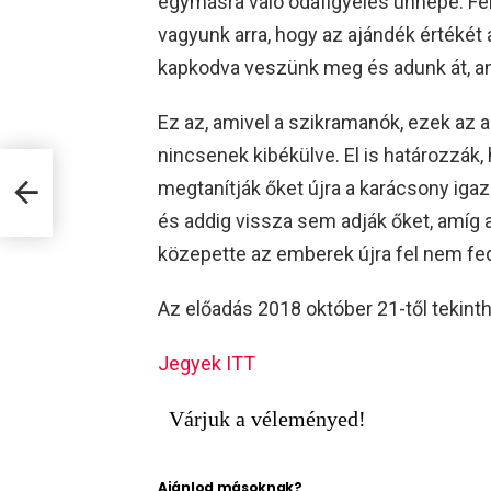
egymásra való odafigyelés ünnepe. Fe
vagyunk arra, hogy az ajándék értékét 
kapkodva veszünk meg és adunk át, an
Ez az, amivel a szikramanók, ezek az 
nincsenek kibékülve. El is határozzák
megtanítják őket újra a karácsony igaz
és addig vissza sem adják őket, amíg 
közepette az emberek újra fel nem fed
Az előadás 2018 október 21-től tekint
Jegyek ITT
Várjuk a véleményed!
Ajánlod másoknak?