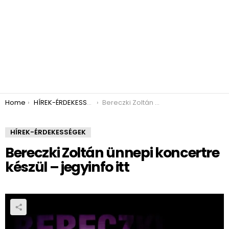
You are here:
Home
HÍREK-ÉRDEKESSÉGEK
Bereczki Zoltán ünnepi koncertre készül – jegyinfo itt
HÍREK-ÉRDEKESSÉGEK
Bereczki Zoltán ünnepi koncertre
készül – jegyinfo itt