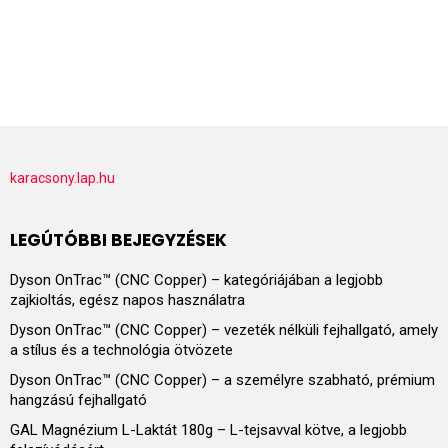
karacsony.lap.hu
LEGÚTÓBBI BEJEGYZÉSEK
Dyson OnTrac™ (CNC Copper) – kategóriájában a legjobb
zajkioltás, egész napos használatra
Dyson OnTrac™ (CNC Copper) – vezeték nélküli fejhallgató, amely
a stílus és a technológia ötvözete
Dyson OnTrac™ (CNC Copper) – a személyre szabható, prémium
hangzású fejhallgató
GAL Magnézium L-Laktát 180g – L-tejsavval kötve, a legjobb