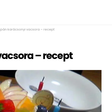
pán karácsonyi vacsora – recept
acsora – recept