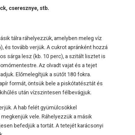
k, cseresznye, stb.
másik tálra ráhelyezzük, amelyben meleg víz
n), és tovább verjük. A cukrot apránként hozzá
s sárga lesz (kb. 10 perc), a szitált lisztet is
omómentestre. Az olvadt vajat és a tejet
djuk. Előmelegítjük a sütőt 180 fokra.
ír formát, öntsük bele a piskótatésztát és
 kihűlés után vízszintesen félbevágjuk.
erjük. A hab felét gyümülcsökkel
ét megkenjük vele. Ráhelyezzük a másik
jesen befedjük a tortát. A tetejét karácsonyi
k.