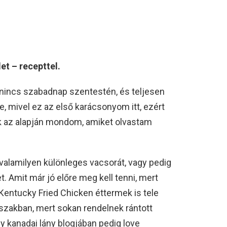
et – recepttel.
 nincs szabadnap szentestén, és teljesen
e, mivel ez az első karácsonyom itt, ezért
ak az alapján mondom, amiket olvastam
valamilyen különleges vacsorát, vagy pedig
. Amit már jó előre meg kell tenni, mert
 Kentucky Fried Chicken éttermek is tele
dőszakban, mert sokan rendelnek rántott
y kanadai lány blogjában pedig love