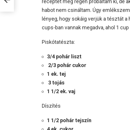
receptet még régen próbáltam ki, de ak
habot nem csináltam. Úgy emlékszem jól
lényeg, hogy sokáig verjük a tésztát 
cups-ban vannak megadva, ahol 1 cup 
Piskótatészta:
3/4 pohár liszt
2/3 pohár cukor
1 ek. tej
3 tojás
1 1/2 ek. vaj
Díszítés
1 1/2 pohár tejszín
4 ek. cukor