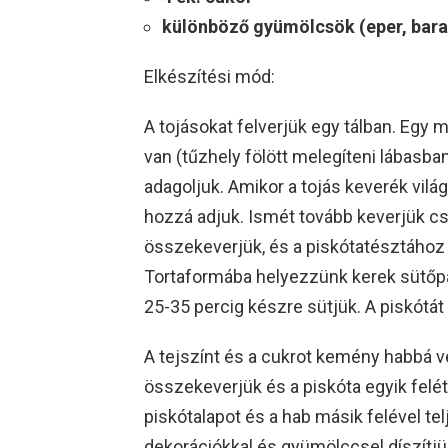
különböző gyümölcsök (eper, barac
Elkészítési mód:
A tojásokat felverjük egy tálban. Egy 
van (tűzhely fölött melegíteni lábasba
adagoljuk. Amikor a tojás keverék világo
hozzá adjuk. Ismét tovább keverjük cs
összekeverjük, és a piskótatésztához a
Tortaformába helyezzünk kerek sütőpap
25-35 percig készre sütjük. A piskótát
A tejszínt és a cukrot kemény habbá v
összekeverjük és a piskóta egyik fel
piskótalapot és a hab másik felével tel
dekorációkkal és gyümölccsel díszítjü