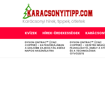
Karácsonyi hírek, tippek, ötletek
KVÍZEK
HÍREK-ÉRDEKESSÉGEK
KARÁCSONY
DYSON ONTRAC™ (CNC
DYSON ONTRAC™ (CNC
LATEST
COPPER) – KATEGÓRIÁJÁBAN
COPPER) – VEZETÉK NÉLKÜ
STORIES
A LEGJOBB ZAJKIOLTÁS, EGÉSZ
FEJHALLGATÓ, AMELY A ST
NAPOS HASZNÁLATRA
ÉS A TECHNOLÓGIA
ÖTVÖZETE