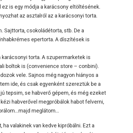
al ez is egy módja a karácsony eltöltésének.
yozhat az asztalról az a karácsonyi torta.
. Sajttorta, csokoládétorta, stb. De a
ínhabkrémes epertorta. A díszítések is
karácsonyi torta. A szupermarketek is
li boltok is (convenience store – conbini).
adozok vele. Sajnos még nagyon hiányos a
ttem ide, és csak egyenként szereztük be a
rmájú tepsim, se habverő gépem, és még ezeket
kézi habverővel megpróbálok habot felverni,
ekorálom…majd meglátom…
 ha valakinek van kedve kipróbálni. Ezt a