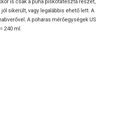
kor is csak a puha piskótatészta részét,
 sikerült, vagy legalábbis ehető lett. A
a habverővel. A poharas mérőegységek US
= 240 ml.