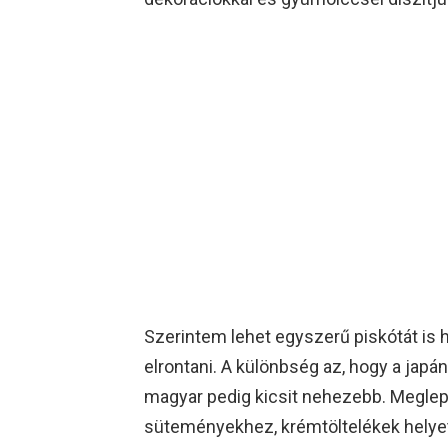
Szerintem lehet egyszerű piskótát is 
elrontani. A különbség az, hogy a japá
magyar pedig kicsit nehezebb. Meglepőd
süteményekhez, krémtöltelékek helyet