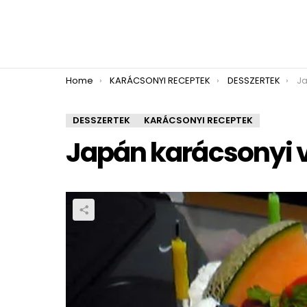
You are here:
Home
KARÁCSONYI RECEPTEK
DESSZERTEK
Ja
DESSZERTEK
KARÁCSONYI RECEPTEK
Japán karácsonyi v