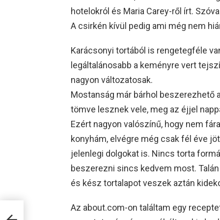
hotelokról és Maria Carey-ről írt. Szóv
A csirkén kívül pedig ami még nem hián
Karácsonyi tortából is rengetegféle van
legáltalánosabb a keményre vert tejsz
nagyon változatosak.
Mostanság már bárhol beszerezhető a 
tömve lesznek vele, meg az éjjel nappa
Ezért nagyon valószínű, hogy nem fár
konyhám, elvégre még csak fél éve jö
jelenlegi dolgokat is. Nincs torta fo
beszerezni sincs kedvem most. Talán 
és kész tortalapot veszek aztán kid
Az about.com-on találtam egy receptet,