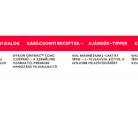
I DALOK
KARÁCSONYI RECEPTEK
AJÁNDÉK-TIPPEK
K
DYSON ONTRAC™ (CNC
GAL MAGNÉZIUM L-LAKTÁT
GAL
LI
COPPER) – A SZEMÉLYRE
180G – L-TEJSAVVAL KÖTVE, A
180
ÍLUS
SZABHATÓ, PRÉMIUM
LEGJOBB FELSZÍVÓDÁSÉRT
SZU
HANGZÁSÚ FEJHALLGATÓ