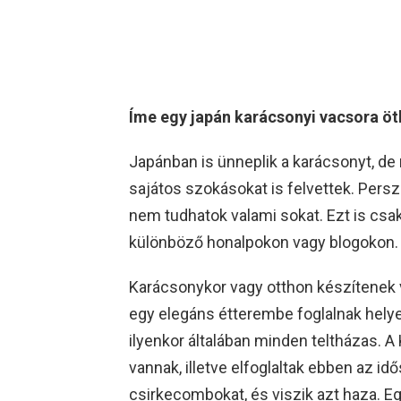
Íme egy japán karácsonyi vacsora ötl
Japánban is ünneplik a karácsonyt, de
sajátos szokásokat is felvettek. Persz
nem tudhatok valami sokat. Ezt is cs
különböző honalpokon vagy blogokon.
Karácsonykor vagy otthon készítenek 
egy elegáns étterembe foglalnak helyet
ilyenkor általában minden teltházas. A
vannak, illetve elfoglaltak ebben az i
csirkecombokat, és viszik azt haza. Eg