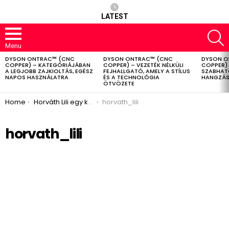
LATEST
S
Menu
DYSON ONTRAC™ (CNC
DYSON ONTRAC™ (CNC
DYSON O
LATEST
COPPER) – KATEGÓRIÁJÁBAN
COPPER) – VEZETÉK NÉLKÜLI
COPPER) 
STORIES
A LEGJOBB ZAJKIOLTÁS, EGÉSZ
FEJHALLGATÓ, AMELY A STÍLUS
SZABHAT
NAPOS HASZNÁLATRA
ÉS A TECHNOLÓGIA
HANGZÁS
ÖTVÖZETE
You are here:
Home
Horváth Lili egy karácsonyi történettel folytatja
horvath_lili
horvath_lili