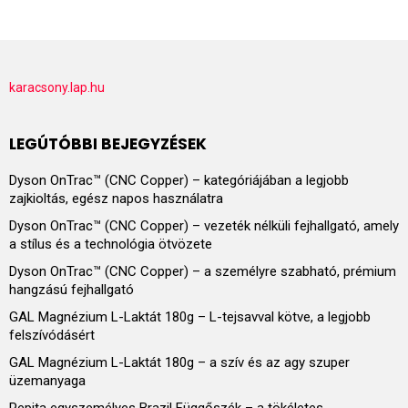
karacsony.lap.hu
LEGÚTÓBBI BEJEGYZÉSEK
Dyson OnTrac™ (CNC Copper) – kategóriájában a legjobb
zajkioltás, egész napos használatra
Dyson OnTrac™ (CNC Copper) – vezeték nélküli fejhallgató, amely
a stílus és a technológia ötvözete
Dyson OnTrac™ (CNC Copper) – a személyre szabható, prémium
hangzású fejhallgató
GAL Magnézium L-Laktát 180g – L-tejsavval kötve, a legjobb
felszívódásért
GAL Magnézium L-Laktát 180g – a szív és az agy szuper
üzemanyaga
Pepita egyszemélyes Brazil Függőszék – a tökéletes