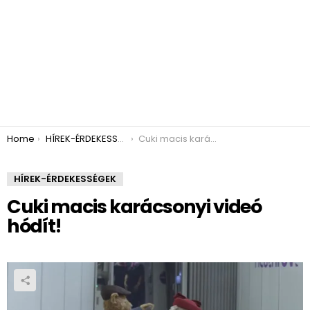
You are here:
Home
HÍREK-ÉRDEKESSÉGEK
Cuki macis karácsonyi videó hódít!
HÍREK-ÉRDEKESSÉGEK
Cuki macis karácsonyi videó
hódít!