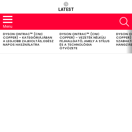
LATEST
S
Menu
DYSON ONTRAC™ (CNC
DYSON ONTRAC™ (CNC
DYSON O
LATEST
COPPER) – KATEGÓRIÁJÁBAN
COPPER) – VEZETÉK NÉLKÜLI
COPPER) 
STORIES
A LEGJOBB ZAJKIOLTÁS, EGÉSZ
FEJHALLGATÓ, AMELY A STÍLUS
SZABHAT
NAPOS HASZNÁLATRA
ÉS A TECHNOLÓGIA
HANGZÁS
ÖTVÖZETE