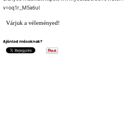
v=oq1r_M5a6uI
Várjuk a véleményed!
Ajánlod másoknak?