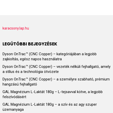
karacsony.lap.hu
LEGÚTÓBBI BEJEGYZÉSEK
Dyson OnTrac™ (CNC Copper) – kategóriájában a legjobb
zajkioltás, egész napos használatra
Dyson OnTrac™ (CNC Copper) – vezeték nélküli fejhallgató, amely
a stílus és a technológia ötvözete
Dyson OnTrac™ (CNC Copper) – a személyre szabható, prémium
hangzású fejhallgató
GAL Magnézium L-Laktát 180g – L-tejsavval kötve, a legjobb
felszívódásért
GAL Magnézium L-Laktát 180g – a szív és az agy szuper
üzemanyaga