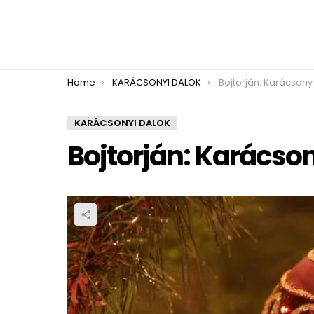
You are here:
Home
KARÁCSONYI DALOK
Bojtorján: Karácsony
KARÁCSONYI DALOK
Bojtorján: Karácso