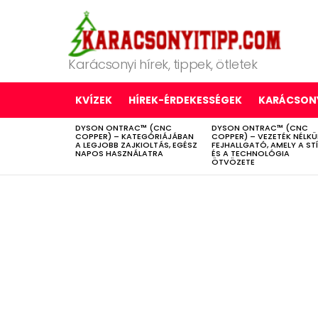
Karácsonyi hírek, tippek, ötletek
KVÍZEK
HÍREK-ÉRDEKESSÉGEK
KARÁCSONY
DYSON ONTRAC™ (CNC
DYSON ONTRAC™ (CNC
LATEST
COPPER) – KATEGÓRIÁJÁBAN
COPPER) – VEZETÉK NÉLKÜ
STORIES
A LEGJOBB ZAJKIOLTÁS, EGÉSZ
FEJHALLGATÓ, AMELY A ST
NAPOS HASZNÁLATRA
ÉS A TECHNOLÓGIA
ÖTVÖZETE