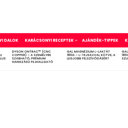
I DALOK
KARÁCSONYI RECEPTEK
AJÁNDÉK-TIPPEK
K
DYSON ONTRAC™ (CNC
GAL MAGNÉZIUM L-LAKTÁT
GAL
LI
COPPER) – A SZEMÉLYRE
180G – L-TEJSAVVAL KÖTVE, A
180
ÍLUS
SZABHATÓ, PRÉMIUM
LEGJOBB FELSZÍVÓDÁSÉRT
SZU
HANGZÁSÚ FEJHALLGATÓ