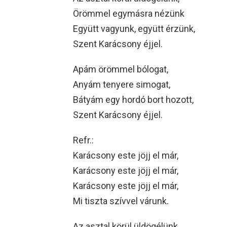
Örömmel egymásra nézünk
Együtt vagyunk, együtt érzünk,
Szent Karácsony éjjel.
Apám örömmel bólogat,
Anyám tenyere simogat,
Bátyám egy hordó bort hozott,
Szent Karácsony éjjel.
Refr.:
Karácsony este jöjj el már,
Karácsony este jöjj el már,
Karácsony este jöjj el már,
Mi tiszta szívvel várunk.
Az asztal körül üldögélünk,