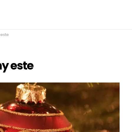
 este
ny este