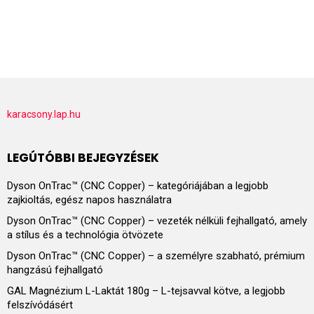
karacsony.lap.hu
LEGÚTÓBBI BEJEGYZÉSEK
Dyson OnTrac™ (CNC Copper) – kategóriájában a legjobb
zajkioltás, egész napos használatra
Dyson OnTrac™ (CNC Copper) – vezeték nélküli fejhallgató, amely
a stílus és a technológia ötvözete
Dyson OnTrac™ (CNC Copper) – a személyre szabható, prémium
hangzású fejhallgató
GAL Magnézium L-Laktát 180g – L-tejsavval kötve, a legjobb
felszívódásért