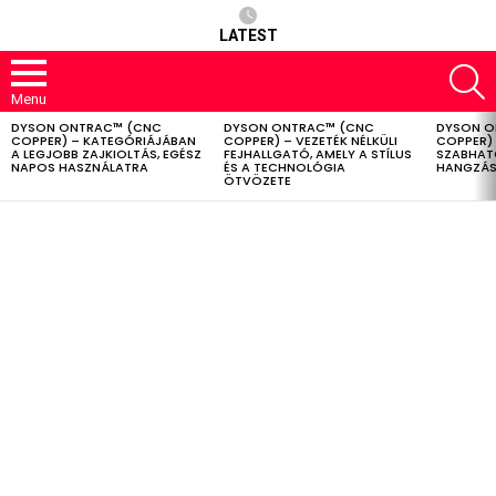
LATEST
S
Menu
DYSON ONTRAC™ (CNC
DYSON ONTRAC™ (CNC
DYSON O
LATEST
COPPER) – KATEGÓRIÁJÁBAN
COPPER) – VEZETÉK NÉLKÜLI
COPPER) 
STORIES
A LEGJOBB ZAJKIOLTÁS, EGÉSZ
FEJHALLGATÓ, AMELY A STÍLUS
SZABHAT
NAPOS HASZNÁLATRA
ÉS A TECHNOLÓGIA
HANGZÁS
ÖTVÖZETE