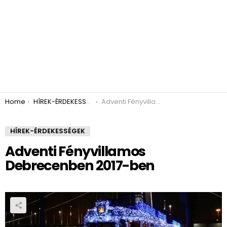
You are here:
Home
HÍREK-ÉRDEKESSÉGEK
Adventi Fényvillamos Debrecenben 2017-ben
HÍREK-ÉRDEKESSÉGEK
Adventi Fényvillamos
Debrecenben 2017-ben