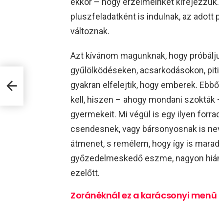
ekkor – hogy érzelmeinket kifejezzük
pluszfeladatként is indulnak, az adot
változnak.
Azt kívánom magunknak, hogy próbálj
gyűlölködéseken, acsarkodásokon, pit
 van
gyakran elfelejtik, hogy emberek. Ebbő
kell, hiszen – ahogy mondani szokták 
gyermekeit. Mi végül is egy ilyen forr
csendesnek, vagy bársonyosnak is neve
átmenet, s remélem, hogy így is mara
győzedelmeskedő eszme, nagyon hián
ezelőtt.
Zoránéknál ez a karácsonyi menü 