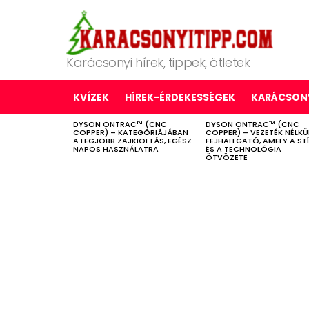
Karácsonyi hírek, tippek, ötletek
KVÍZEK
HÍREK-ÉRDEKESSÉGEK
KARÁCSONY
DYSON ONTRAC™ (CNC
DYSON ONTRAC™ (CNC
LATEST
COPPER) – KATEGÓRIÁJÁBAN
COPPER) – VEZETÉK NÉLKÜ
STORIES
A LEGJOBB ZAJKIOLTÁS, EGÉSZ
FEJHALLGATÓ, AMELY A ST
NAPOS HASZNÁLATRA
ÉS A TECHNOLÓGIA
ÖTVÖZETE