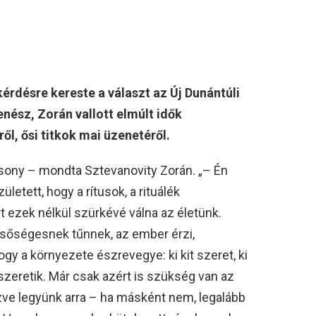
kérdésre kereste a választ az Új Dunántúli
nész, Zorán vallott elmúlt idők
ől, ősi titkok mai üzenetéről.
sony – mondta Sztevanovity Zorán. „– Én
etett, hogy a rítusok, a rituálék
 ezek nélkül szürkévé válna az életünk.
sőségesnek tűnnek, az ember érzi,
y a környezete észrevegye: ki kit szeret, ki
 szeretik. Már csak azért is szükség van az
zve legyünk arra – ha másként nem, legalább