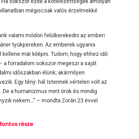
. Ha sokszor ezek a kötelezettségek amolyan
t pillanatban mégiscsak valós érzelmekké
unk valami módon felülkerekedni az emberi
iáner tyúkpereken. Az emberek ugyanis
l kellene már kilépni. Tudom, hogy ehhez idő
– a forradalom sokszor megeszi a saját
adalmi időszakban élünk; akármilyen
zik. Egy tény: hál Istennek vértelen volt az
d. De a humanizmus mint örök és mindig
yzik nekem…” – mondta Zorán 23 évvel
fontos része