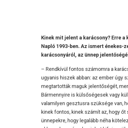
Kinek mit jelent a karácsony? Erre a 
Napló 1993-ben. Az ismert énekes-ze
karácsonyáról, az ünnep jelentőségér
– Rendkívül fontos számomra a karác
ugyanis hiszek abban: az ember úgy szül
megtartották maguk jelentőségét, mert
Bármennyire is külsőségesek vagy kül
valamilyen gesztusra szüksége van, hog
kinek fontos, kinek számít az, hogy őt
ünnepekre, hogy legalább néha kötele