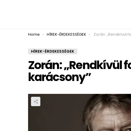
You are here:
Home
HÍREK-ÉRDEKESSÉGEK
Zorán: „Rendkívül fontos 
HÍREK-ÉRDEKESSÉGEK
Zorán: „Rendkívül 
karácsony”