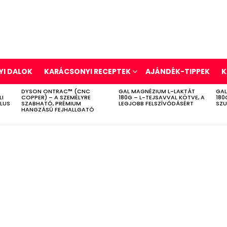
I DALOK
KARÁCSONYI RECEPTEK
AJÁNDÉK-TIPPEK
K
DYSON ONTRAC™ (CNC
GAL MAGNÉZIUM L-LAKTÁT
GAL
LI
COPPER) – A SZEMÉLYRE
180G – L-TEJSAVVAL KÖTVE, A
180
ÍLUS
SZABHATÓ, PRÉMIUM
LEGJOBB FELSZÍVÓDÁSÉRT
SZU
HANGZÁSÚ FEJHALLGATÓ