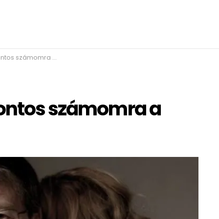
számomra a karácsony”
fontos számomra a