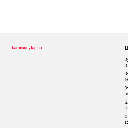
L
karacsony.lap.hu
D
l
D
f
D
p
G
l
G
s