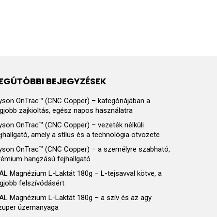
EGÚTÓBBI BEJEGYZÉSEK
yson OnTrac™ (CNC Copper) – kategóriájában a
egjobb zajkioltás, egész napos használatra
yson OnTrac™ (CNC Copper) – vezeték nélküli
ejhallgató, amely a stílus és a technológia ötvözete
yson OnTrac™ (CNC Copper) – a személyre szabható,
rémium hangzású fejhallgató
AL Magnézium L-Laktát 180g – L-tejsavval kötve, a
egjobb felszívódásért
AL Magnézium L-Laktát 180g – a szív és az agy
zuper üzemanyaga