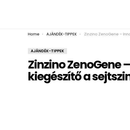
You are here:
Home
AJÁNDÉK-TIPPEK
Zinzino ZenoGene – Innovatív étrend-kiegészítő a
AJÁNDÉK-TIPPEK
Zinzino ZenoGene –
kiegészítő a sejtsz