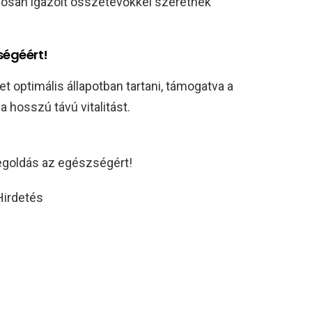
yosan igazolt összetevőkkel szeretnék
ségéért!
 optimális állapotban tartani, támogatva a
 hosszú távú vitalitást.
oldás az egészségért!
Hirdetés