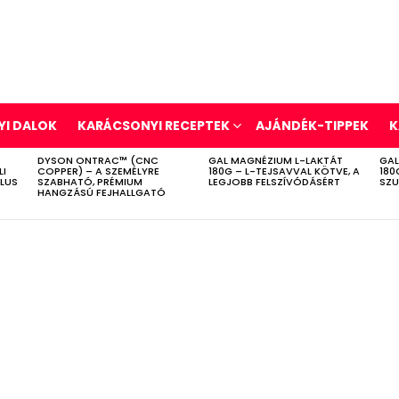
I DALOK
KARÁCSONYI RECEPTEK
AJÁNDÉK-TIPPEK
K
DYSON ONTRAC™ (CNC
GAL MAGNÉZIUM L-LAKTÁT
GAL
LI
COPPER) – A SZEMÉLYRE
180G – L-TEJSAVVAL KÖTVE, A
180
ÍLUS
SZABHATÓ, PRÉMIUM
LEGJOBB FELSZÍVÓDÁSÉRT
SZU
HANGZÁSÚ FEJHALLGATÓ