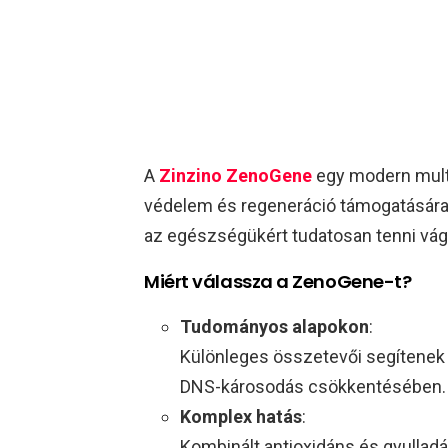
A
Zinzino ZenoGene
egy modern multi
védelem és regeneráció támogatására l
az egészségükért tudatosan tenni vág
Miért válassza a ZenoGene-t?
Tudományos alapokon
:
Különleges összetevői segítene
DNS-károsodás csökkentésében.
Komplex hatás
:
Kombinált antioxidáns és gyullad