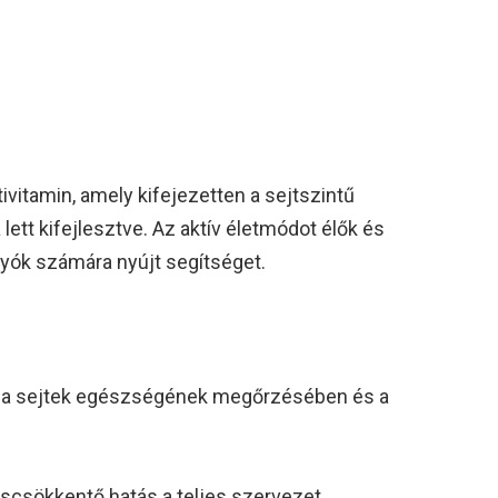
vitamin, amely kifejezetten a sejtszintű
ett kifejlesztve. Az aktív életmódot élők és
yók számára nyújt segítséget.
k a sejtek egészségének megőrzésében és a
áscsökkentő hatás a teljes szervezet