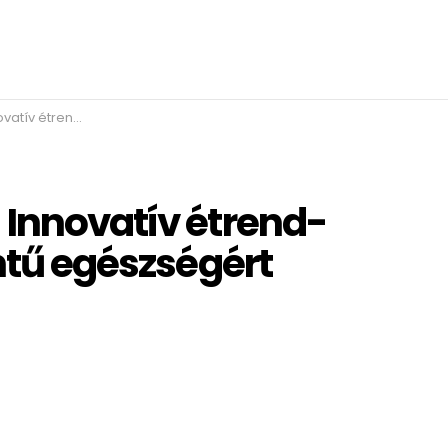
 sejtszintű egészségért
 Innovatív étrend-
intű egészségért