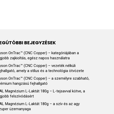
EGÚTÓBBI BEJEGYZÉSEK
yson OnTrac™ (CNC Copper) – kategóriájában a
egjobb zajkioltás, egész napos használatra
yson OnTrac™ (CNC Copper) – vezeték nélküli
ejhallgató, amely a stílus és a technológia ötvözete
yson OnTrac™ (CNC Copper) – a személyre szabható,
rémium hangzású fejhallgató
AL Magnézium L-Laktát 180g – L-tejsavval kötve, a
egjobb felszívódásért
AL Magnézium L-Laktát 180g – a szív és az agy
zuper üzemanyaga