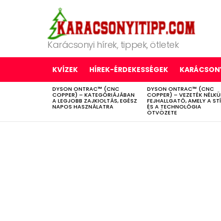
Karácsonyi hírek, tippek, ötletek
KVÍZEK
HÍREK-ÉRDEKESSÉGEK
KARÁCSONY
DYSON ONTRAC™ (CNC
DYSON ONTRAC™ (CNC
LATEST
COPPER) – KATEGÓRIÁJÁBAN
COPPER) – VEZETÉK NÉLKÜ
STORIES
A LEGJOBB ZAJKIOLTÁS, EGÉSZ
FEJHALLGATÓ, AMELY A ST
NAPOS HASZNÁLATRA
ÉS A TECHNOLÓGIA
ÖTVÖZETE