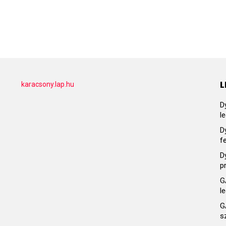
L
karacsony.lap.hu
D
l
D
f
D
p
G
l
G
s