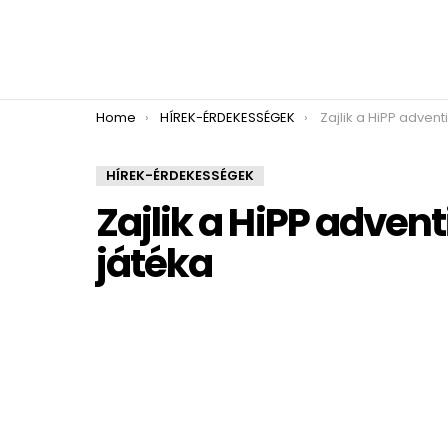
You are here:
Home
HÍREK-ÉRDEKESSÉGEK
Zajlik a HiPP adventi ka
HÍREK-ÉRDEKESSÉGEK
Zajlik a HiPP adven
játéka