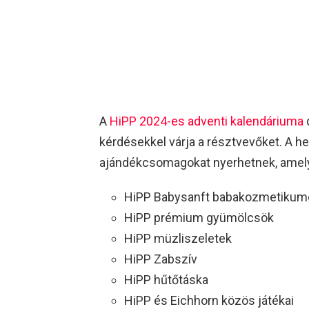
A
HiPP 2024-es adventi kalendáriuma
kérdésekkel várja a résztvevőket. A h
ajándékcsomagokat nyerhetnek, amely
HiPP Babysanft babakozmetikum
HiPP prémium gyümölcsök
HiPP müzliszeletek
HiPP Zabszív
HiPP hűtőtáska
HiPP és Eichhorn közös játékai