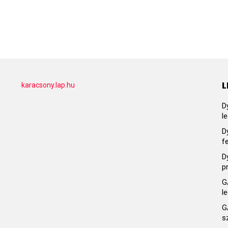
L
karacsony.lap.hu
D
l
D
f
D
p
G
l
G
s