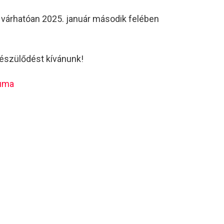
árhatóan 2025. január második felében
észülődést kívánunk!
iuma