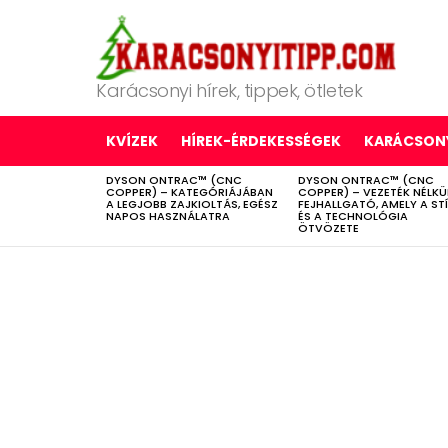
Karácsonyi hírek, tippek, ötletek
KVÍZEK
HÍREK-ÉRDEKESSÉGEK
KARÁCSONY
DYSON ONTRAC™ (CNC
DYSON ONTRAC™ (CNC
LATEST
COPPER) – KATEGÓRIÁJÁBAN
COPPER) – VEZETÉK NÉLKÜ
STORIES
A LEGJOBB ZAJKIOLTÁS, EGÉSZ
FEJHALLGATÓ, AMELY A ST
NAPOS HASZNÁLATRA
ÉS A TECHNOLÓGIA
ÖTVÖZETE