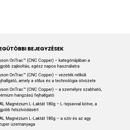
EGÚTÓBBI BEJEGYZÉSEK
yson OnTrac™ (CNC Copper) – kategóriájában a
egjobb zajkioltás, egész napos használatra
yson OnTrac™ (CNC Copper) – vezeték nélküli
ejhallgató, amely a stílus és a technológia ötvözete
yson OnTrac™ (CNC Copper) – a személyre szabható,
rémium hangzású fejhallgató
AL Magnézium L-Laktát 180g – L-tejsavval kötve, a
egjobb felszívódásért
AL Magnézium L-Laktát 180g – a szív és az agy
zuper üzemanyaga