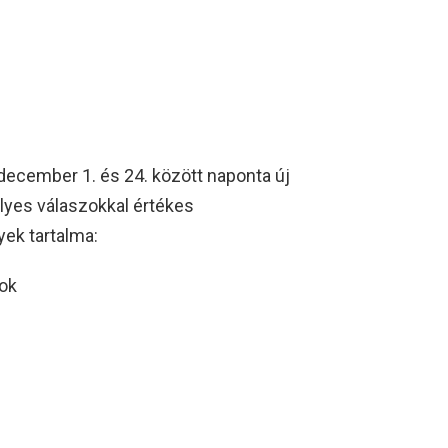
december 1. és 24. között naponta új
elyes válaszokkal értékes
ek tartalma:
ok