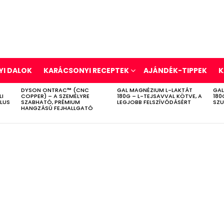
I DALOK
KARÁCSONYI RECEPTEK
AJÁNDÉK-TIPPEK
K
DYSON ONTRAC™ (CNC
GAL MAGNÉZIUM L-LAKTÁT
GAL
LI
COPPER) – A SZEMÉLYRE
180G – L-TEJSAVVAL KÖTVE, A
180
ÍLUS
SZABHATÓ, PRÉMIUM
LEGJOBB FELSZÍVÓDÁSÉRT
SZU
HANGZÁSÚ FEJHALLGATÓ