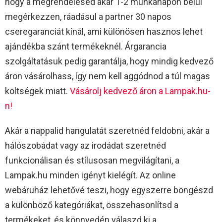
hogy a megrendelésed akár 1-2 munkanapon belül
megérkezzen, ráadásul a partner 30 napos
cseregaranciát kínál, ami különösen hasznos lehet
ajándékba szánt termékeknél. Árgarancia
szolgáltatásuk pedig garantálja, hogy mindig kedvező
áron vásárolhass, így nem kell aggódnod a túl magas
költségek miatt.
Vásárolj kedvező áron a Lampak.hu-
n!
Akár a nappalid hangulatát szeretnéd feldobni, akár a
hálószobádat vagy az irodádat szeretnéd
funkcionálisan és stílusosan megvilágítani, a
Lampak.hu minden igényt kielégít. Az online
webáruház lehetővé teszi, hogy egyszerre böngészd
a különböző kategóriákat, összehasonlítsd a
termékeket, és könnyedén válaszd ki a