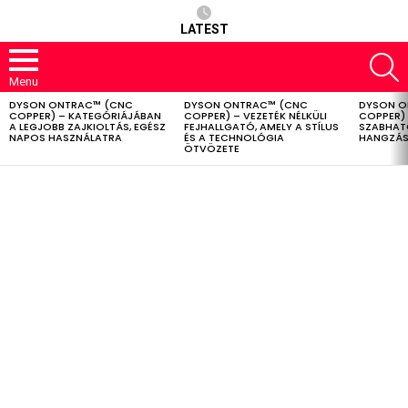
LATEST
S
Menu
DYSON ONTRAC™ (CNC
DYSON ONTRAC™ (CNC
DYSON O
LATEST
COPPER) – KATEGÓRIÁJÁBAN
COPPER) – VEZETÉK NÉLKÜLI
COPPER) 
STORIES
A LEGJOBB ZAJKIOLTÁS, EGÉSZ
FEJHALLGATÓ, AMELY A STÍLUS
SZABHAT
NAPOS HASZNÁLATRA
ÉS A TECHNOLÓGIA
HANGZÁS
ÖTVÖZETE