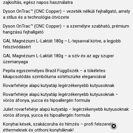
zajkioltás, egész napos használatra
Dyson OnTrac™ (CNC Copper) – vezeték nélküli fejhallgató, amely
a stílus és a technológia ötvözete
Dyson OnTrac™ (CNC Copper) – a személyre szabható, prémium
hangzású fejhallgató
GAL Magnézium L-Laktát 180g – L-tejsavval kötve, a legjobb
felszívódásért
GAL Magnézium L-Laktát 180g – a szív és az agy szuper
üzemanyaga
Pepita egyszemélyes Brazil Függőszék – a tökéletes
kikapcsolódás szimbóluma sötétszürke eleganciával
Rovarfehérje alapú kutyatáp legérzékenyebb kutyusoknak
Rovarfehérje alapú kutyatáp legérzékenyebb kutyusoknak –
vörös áfonya, yucca és hipoallergén formula
Juliet rovarfehérje alapú kutyatáp – legérzékenyebb kutyusoknak:
vörös áfonya, yucca és hipoallergén formula
Konyhai kések, szakácsruha és hímzés – profi felszerelés
éttermeknek és otthoni konyháknak!