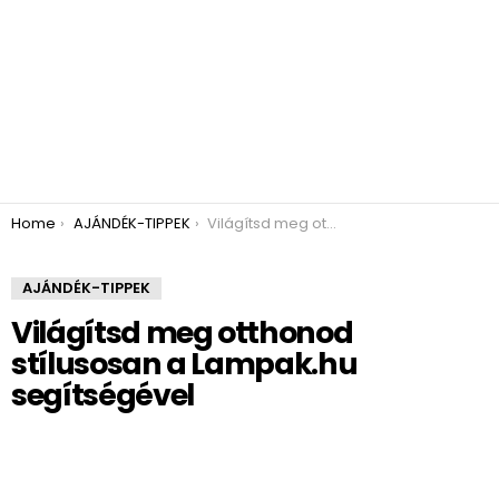
You are here:
Home
AJÁNDÉK-TIPPEK
Világítsd meg otthonod stílusosan a Lampak.hu segítségével
AJÁNDÉK-TIPPEK
Világítsd meg otthonod
stílusosan a Lampak.hu
segítségével