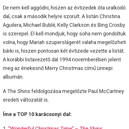
De nem kell aggódni, hiszen az évtizedek óta uralkodó
dal, csak a második helyre szorult. A listán Christina
Aguilera, Michael Bublé, Kelly Clarkson és Bing Crosby
is szerepel. El kell mondjuk, hogy soha nem gondoltuk
volna, hogy Mariah szuperslágerét valaha megelőzheti
bárki is, hiszen pontosan két évtizede vezette a listát.
A korábbi listavezető dal 1994 novemberében jelent
meg az énekesnő Merry Christmas című ünnepi
albumán.
A The Shins feldolgozása megelőzte Paul McCartney
eredeti változatát is.
Íme a TOP 10 karácsonyi dal:
1.
“Wonderful Christmas Time” – The Shins