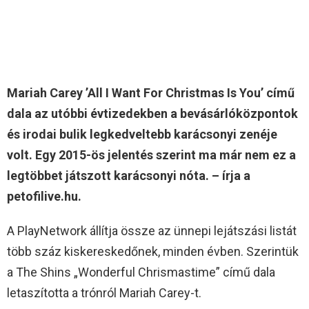
Mariah Carey ’All I Want For Christmas Is You’ című
dala az utóbbi évtizedekben a bevásárlóközpontok
és irodai bulik legkedveltebb karácsonyi zenéje
volt. Egy 2015-ös jelentés szerint ma már nem ez a
legtöbbet játszott karácsonyi nóta. – írja a
petofilive.hu.
A PlayNetwork állítja össze az ünnepi lejátszási listát
több száz kiskereskedőnek, minden évben. Szerintük
a The Shins „Wonderful Chrismastime” című dala
letaszította a trónról Mariah Carey-t.