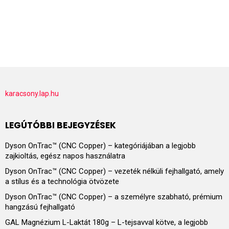
karacsony.lap.hu
LEGÚTÓBBI BEJEGYZÉSEK
Dyson OnTrac™ (CNC Copper) – kategóriájában a legjobb
zajkioltás, egész napos használatra
Dyson OnTrac™ (CNC Copper) – vezeték nélküli fejhallgató, amely
a stílus és a technológia ötvözete
Dyson OnTrac™ (CNC Copper) – a személyre szabható, prémium
hangzású fejhallgató
GAL Magnézium L-Laktát 180g – L-tejsavval kötve, a legjobb