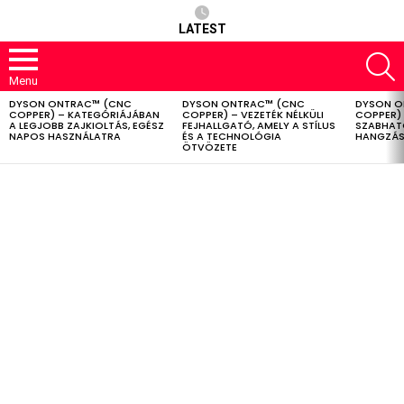
LATEST
S
Menu
DYSON ONTRAC™ (CNC
DYSON ONTRAC™ (CNC
DYSON O
LATEST
COPPER) – KATEGÓRIÁJÁBAN
COPPER) – VEZETÉK NÉLKÜLI
COPPER) 
STORIES
A LEGJOBB ZAJKIOLTÁS, EGÉSZ
FEJHALLGATÓ, AMELY A STÍLUS
SZABHAT
NAPOS HASZNÁLATRA
ÉS A TECHNOLÓGIA
HANGZÁS
ÖTVÖZETE