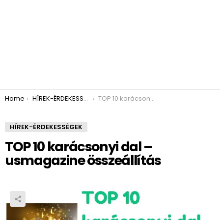
You are here:
Home
HÍREK-ÉRDEKESSÉGEK
TOP 10 karácsonyi dal – usmagazine összeállítás
HÍREK-ÉRDEKESSÉGEK
TOP 10 karácsonyi dal –
usmagazine összeállítás