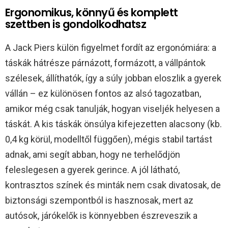
Ergonomikus, könnyű és komplett
szettben is gondolkodhatsz
A Jack Piers külön figyelmet fordít az ergonómiára: a
táskák hátrésze párnázott, formázott, a vállpántok
szélesek, állíthatók, így a súly jobban eloszlik a gyerek
vállán – ez különösen fontos az alsó tagozatban,
amikor még csak tanulják, hogyan viseljék helyesen a
táskát. A kis táskák önsúlya kifejezetten alacsony (kb.
0,4 kg körül, modelltől függően), mégis stabil tartást
adnak, ami segít abban, hogy ne terhelődjön
feleslegesen a gyerek gerince. A jól látható,
kontrasztos színek és minták nem csak divatosak, de
biztonsági szempontból is hasznosak, mert az
autósok, járókelők is könnyebben észreveszik a