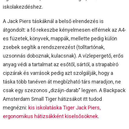
iskolakezdéshez.
A Jack Piers táskáknál a belső elrendezés is
átgondolt: a fő rekeszbe kényelmesen elférnek az A4-
es füzetek, könyvek, mappák, mellette pedig külön
zsebek segítik a rendszerezést (tolltartónak,
uzsonnás doboznak, kulacsnak). A vízlepergető, erős
anyag védi a tartalmat az esőtől, sártól, a strapabíró
cipzárak és varrások pedig azt szolgálják, hogy a
táska több tanéven át megbízható társ maradjon, ne
csak egy szezonos „dizájn-darab” legyen. A Backpack
Amsterdam Small Tiger hátizsákot itt tudod
megnézni:
kis iskolatáska Tiger Jack Piers,
ergonomikus hátizsákként kiselsősöknek
.