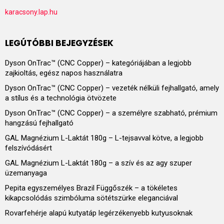
karacsony.lap.hu
LEGÚTÓBBI BEJEGYZÉSEK
Dyson OnTrac™ (CNC Copper) – kategóriájában a legjobb
zajkioltás, egész napos használatra
Dyson OnTrac™ (CNC Copper) – vezeték nélküli fejhallgató, amely
a stílus és a technológia ötvözete
Dyson OnTrac™ (CNC Copper) – a személyre szabható, prémium
hangzású fejhallgató
GAL Magnézium L-Laktát 180g – L-tejsavval kötve, a legjobb
felszívódásért
GAL Magnézium L-Laktát 180g – a szív és az agy szuper
üzemanyaga
Pepita egyszemélyes Brazil Függőszék – a tökéletes
kikapcsolódás szimbóluma sötétszürke eleganciával
Rovarfehérje alapú kutyatáp legérzékenyebb kutyusoknak