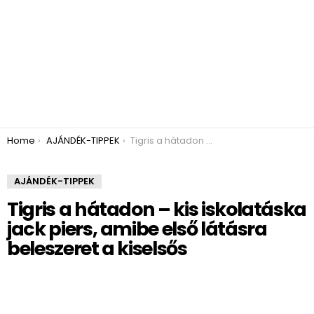
You are here:
Home
AJÁNDÉK-TIPPEK
Tigris a hátadon – kis iskolatáska jack piers, amibe első látásra beleszeret a kiselsős
AJÁNDÉK-TIPPEK
Tigris a hátadon – kis iskolatáska
jack piers, amibe első látásra
beleszeret a kiselsős