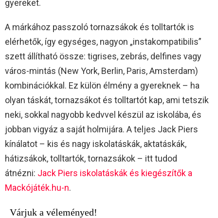
gyereket.
A márkához passzoló tornazsákok és tolltartók is
elérhetők, így egységes, nagyon „instakompatibilis”
szett állítható össze: tigrises, zebrás, delfines vagy
város-mintás (New York, Berlin, Paris, Amsterdam)
kombinációkkal. Ez külön élmény a gyereknek – ha
olyan táskát, tornazsákot és tolltartót kap, ami tetszik
neki, sokkal nagyobb kedvvel készül az iskolába, és
jobban vigyáz a saját holmijára. A teljes Jack Piers
kínálatot – kis és nagy iskolatáskák, aktatáskák,
hátizsákok, tolltartók, tornazsákok – itt tudod
átnézni:
Jack Piers iskolatáskák és kiegészítők a
Mackójáték.hu-n
.
Várjuk a véleményed!