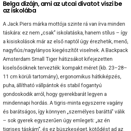
Belga dizájn, ami az utcai divatot viszi be
az iskolába
A Jack Piers márka mottója szinte rá van írva minden
táskára: ez nem „csak” iskolatáska, hanem stílus – így
a kisiskolások már az első naptól úgy érezhetik, menő,
nagyfiús/nagylányos kiegészítőt viselnek. A Backpack
Amsterdam Small Tiger hátizsákot kifejezetten
kiselsősöknek tervezték: kompakt méret (kb. 23–28–
11 cm körüli tartomány), ergonomikus hátkiképzés,
puha, állítható vállpántok és stabil fogantyú
gondoskodik arról, hogy gyerekbarát legyen a
mindennapi hordás. A tigris-minta egyszerre vagány
és barátságos, így könnyen „személyes baráttá” válik
– sok gyerek egyszerűen úgy emlegeti: „az én
tigrises táskám”, és ez büszkeséget, kötődést ad az