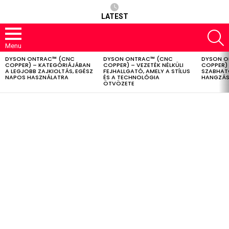
LATEST
S
Menu
DYSON ONTRAC™ (CNC
DYSON ONTRAC™ (CNC
DYSON O
LATEST
COPPER) – KATEGÓRIÁJÁBAN
COPPER) – VEZETÉK NÉLKÜLI
COPPER) 
STORIES
A LEGJOBB ZAJKIOLTÁS, EGÉSZ
FEJHALLGATÓ, AMELY A STÍLUS
SZABHAT
NAPOS HASZNÁLATRA
ÉS A TECHNOLÓGIA
HANGZÁS
ÖTVÖZETE