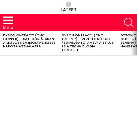
LATEST
S
Menu
DYSON ONTRAC™ (CNC
DYSON ONTRAC™ (CNC
DYSON O
LATEST
COPPER) – KATEGÓRIÁJÁBAN
COPPER) – VEZETÉK NÉLKÜLI
COPPER) 
STORIES
A LEGJOBB ZAJKIOLTÁS, EGÉSZ
FEJHALLGATÓ, AMELY A STÍLUS
SZABHAT
NAPOS HASZNÁLATRA
ÉS A TECHNOLÓGIA
HANGZÁS
ÖTVÖZETE