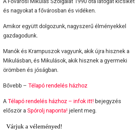
A Fővárosi Mikulás Szolgálat 1990 óta látogat kicsiket
és nagyokat a fővárosban és vidéken.
Amikor együtt dolgozunk, nagyszerű élményekkel
gazdagodunk.
Manók és Krampuszok vagyunk, akik újra hisznek a
Mikulásban, és Mikulások, akik hisznek a gyermeki
örömben és jóságban.
Bővebb –
Télapó rendelés házhoz
A
Télapó rendelés házhoz – infok itt!
bejegyzés
először a
Spórolj naponta!
jelent meg.
Várjuk a véleményed!