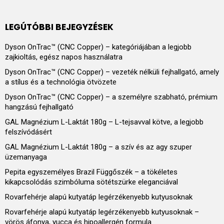
LEGÚTÓBBI BEJEGYZÉSEK
Dyson OnTrac™ (CNC Copper) – kategóriájában a legjobb
zajkioltás, egész napos használatra
Dyson OnTrac™ (CNC Copper) – vezeték nélküli fejhallgató, amely
a stílus és a technológia ötvözete
Dyson OnTrac™ (CNC Copper) – a személyre szabható, prémium
hangzású fejhallgató
GAL Magnézium L-Laktát 180g – L-tejsavval kötve, a legjobb
felszívódásért
GAL Magnézium L-Laktát 180g – a szív és az agy szuper
üzemanyaga
Pepita egyszemélyes Brazil Függőszék – a tökéletes
kikapcsolódás szimbóluma sötétszürke eleganciával
Rovarfehérje alapú kutyatáp legérzékenyebb kutyusoknak
Rovarfehérje alapú kutyatáp legérzékenyebb kutyusoknak –
vörös áfonya, yucca és hipoallergén formula