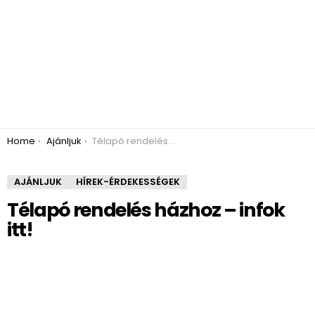
You are here:
Home
Ajánljuk
Télapó rendelés házhoz – infok itt!
AJÁNLJUK
HÍREK-ÉRDEKESSÉGEK
Télapó rendelés házhoz – infok
itt!