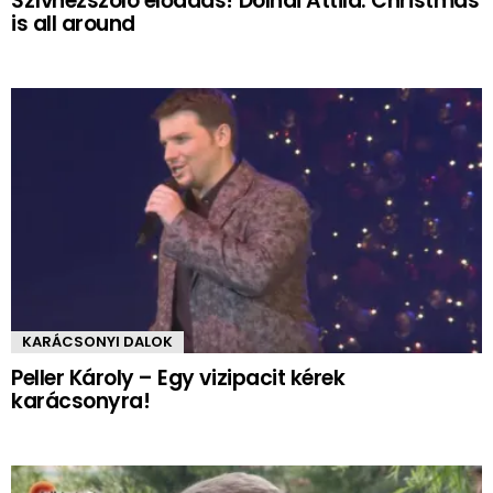
Szívhezszóló előadás! Dolhai Attila: Christmas
is all around
KARÁCSONYI DALOK
Peller Károly – Egy vizipacit kérek
karácsonyra!