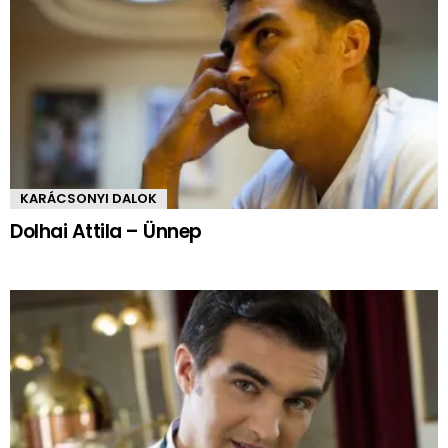
KARÁCSONYI DALOK
Dolhai Attila – Ünnep