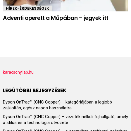
HÍREK-ÉRDEKESSÉGEK
Adventi operett a Műpában – jegyek itt
karacsony.lap.hu
LEGÚTÓBBI BEJEGYZÉSEK
Dyson OnTrac™ (CNC Copper) – kategóriájában a legjobb
zajkioltás, egész napos használatra
Dyson OnTrac™ (CNC Copper) – vezeték nélküli fejhallgató, amely
a stílus és a technológia ötvözete