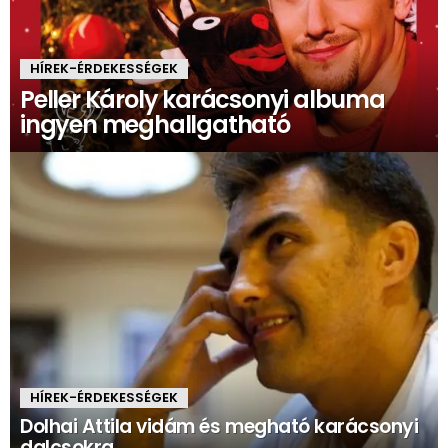
HÍREK-ÉRDEKESSÉGEK
Peller Károly karácsonyi albuma
ingyen meghallgatható
HÍREK-ÉRDEKESSÉGEK
Dolhai Attila vidám és megható karácsonyi
dalcsokra