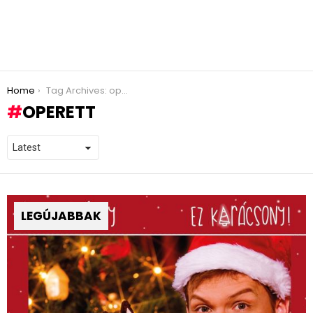
You are here:
Home
Tag Archives: operett
OPERETT
LEGÚJABBAK