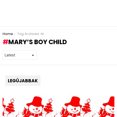
You are here:
Home
Tag Archives: Mary’s Boy Child
MARY’S BOY CHILD
LEGÚJABBAK