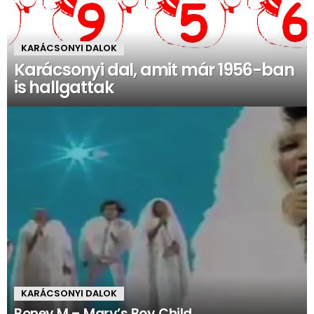
KARÁCSONYI DALOK
Karácsonyi dal, amit már 1956-ban
is hallgattak
KARÁCSONYI DALOK
Boney M – Mary’s Boy Child