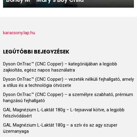
karacsony.lap.hu
LEGÚTÓBBI BEJEGYZÉSEK
Dyson OnTrac™ (CNC Copper) – kategóriájában a legjobb
zajkioltás, egész napos használatra
Dyson OnTrac™ (CNC Copper) – vezeték nélküli fejhallgató, amely
a stílus és a technológia ötvözete
Dyson OnTrac™ (CNC Copper) – a személyre szabható, prémium
hangzású fejhallgató
GAL Magnézium L-Laktát 180g – L-tejsavval kötve, a legjobb
felszívódásért
GAL Magnézium L-Laktát 180g – a szív és az agy szuper
üzemanyaga