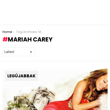
You are here:
Home
Tag Archives: Mariah Carey
MARIAH CAREY
LEGÚJABBAK