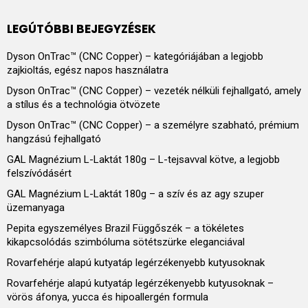
LEGÚTÓBBI BEJEGYZÉSEK
Dyson OnTrac™ (CNC Copper) – kategóriájában a legjobb
zajkioltás, egész napos használatra
Dyson OnTrac™ (CNC Copper) – vezeték nélküli fejhallgató, amely
a stílus és a technológia ötvözete
Dyson OnTrac™ (CNC Copper) – a személyre szabható, prémium
hangzású fejhallgató
GAL Magnézium L-Laktát 180g – L-tejsavval kötve, a legjobb
felszívódásért
GAL Magnézium L-Laktát 180g – a szív és az agy szuper
üzemanyaga
Pepita egyszemélyes Brazil Függőszék – a tökéletes
kikapcsolódás szimbóluma sötétszürke eleganciával
Rovarfehérje alapú kutyatáp legérzékenyebb kutyusoknak
Rovarfehérje alapú kutyatáp legérzékenyebb kutyusoknak –
vörös áfonya, yucca és hipoallergén formula