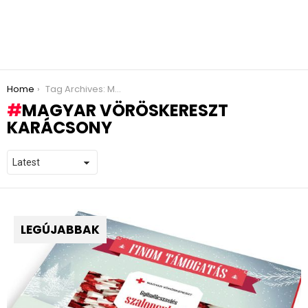
You are here:
Home
Tag Archives: Magyar Vöröskereszt karácsony
MAGYAR VÖRÖSKERESZT
KARÁCSONY
LEGÚJABBAK