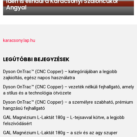
Idén is elindul a Karácsonyi Szaloncukor
Angyal
karacsony.lap.hu
LEGÚTÓBBI BEJEGYZÉSEK
Dyson OnTrac™ (CNC Copper) – kategóriájában a legjobb
zajkioltás, egész napos használatra
Dyson OnTrac™ (CNC Copper) – vezeték nélküli fejhallgató, amely
a stílus és a technológia ötvözete
Dyson OnTrac™ (CNC Copper) – a személyre szabható, prémium
hangzású fejhallgató
GAL Magnézium L-Laktát 180g – L-tejsavval kötve, a legjobb
felszívódásért
GAL Magnézium L-Laktát 180g – a szív és az agy szuper