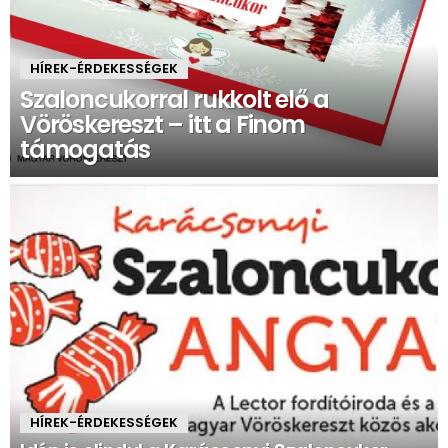
HÍREK-ÉRDEKESSÉGEK
Szaloncukorral rukkolt elő a
Vöröskereszt – itt a Finom
támogatás
HÍREK-ÉRDEKESSÉGEK