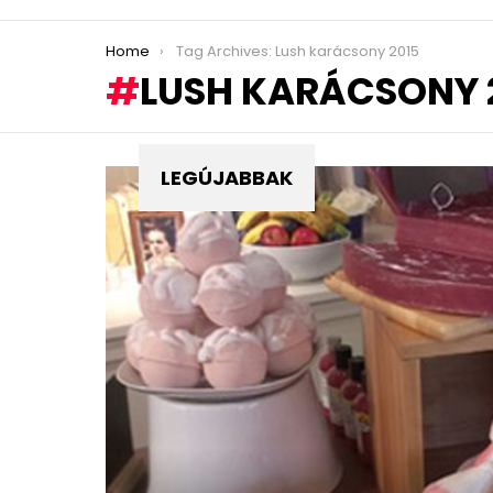
You are here:
Home
Tag Archives: Lush karácsony 2015
LUSH KARÁCSONY 
LEGÚJABBAK