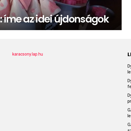
: íme az idei újdonságok
L
karacsony.lap.hu
D
l
D
f
D
p
G
l
G
s