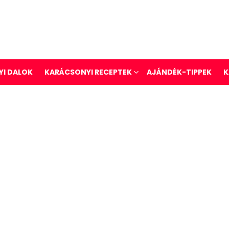
I DALOK
KARÁCSONYI RECEPTEK
AJÁNDÉK-TIPPEK
K