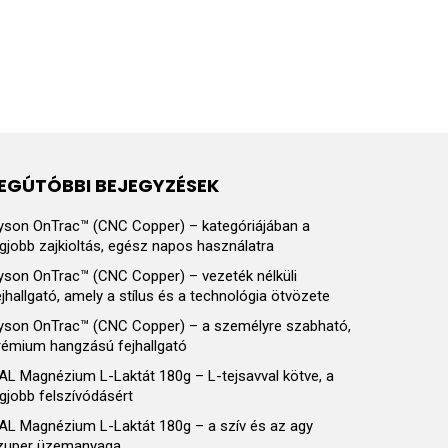
EGÚTÓBBI BEJEGYZÉSEK
yson OnTrac™ (CNC Copper) – kategóriájában a
egjobb zajkioltás, egész napos használatra
yson OnTrac™ (CNC Copper) – vezeték nélküli
ejhallgató, amely a stílus és a technológia ötvözete
yson OnTrac™ (CNC Copper) – a személyre szabható,
rémium hangzású fejhallgató
AL Magnézium L-Laktát 180g – L-tejsavval kötve, a
egjobb felszívódásért
AL Magnézium L-Laktát 180g – a szív és az agy
zuper üzemanyaga