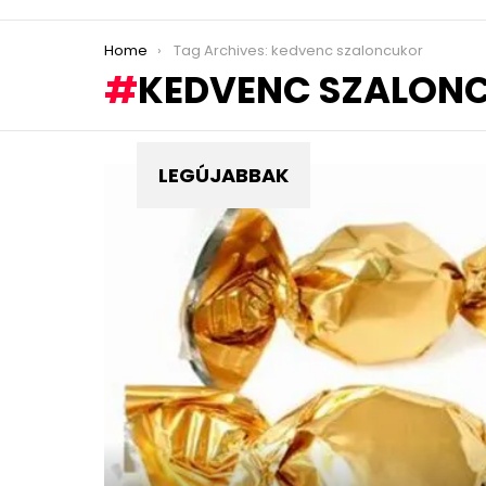
You are here:
Home
Tag Archives: kedvenc szaloncukor
KEDVENC SZALON
LEGÚJABBAK