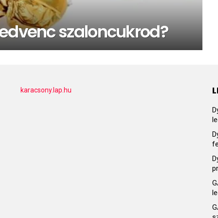
kedvenc szaloncukrod?
L
karacsony.lap.hu
D
l
D
f
D
p
G
l
G
s