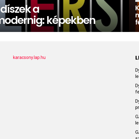
 díszek a
K
m
modernig: képekben
f
L
karacsony.lap.hu
D
l
D
f
D
p
G
l
G
s