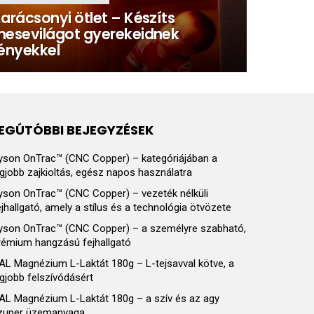
arácsonyi ötlet – Készíts
esevilágot gyerekeidnek
ényekkel
EGÚTÓBBI BEJEGYZÉSEK
yson OnTrac™ (CNC Copper) – kategóriájában a
egjobb zajkioltás, egész napos használatra
yson OnTrac™ (CNC Copper) – vezeték nélküli
ejhallgató, amely a stílus és a technológia ötvözete
yson OnTrac™ (CNC Copper) – a személyre szabható,
rémium hangzású fejhallgató
AL Magnézium L-Laktát 180g – L-tejsavval kötve, a
egjobb felszívódásért
AL Magnézium L-Laktát 180g – a szív és az agy
zuper üzemanyaga