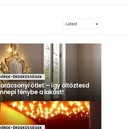
HÍREK-ÉRDEKESSÉGEK
arácsonyi ötlet – így öltöztesd
nnepi fénybe a lakást!
HÍREK-ÉRDEKESSÉGEK