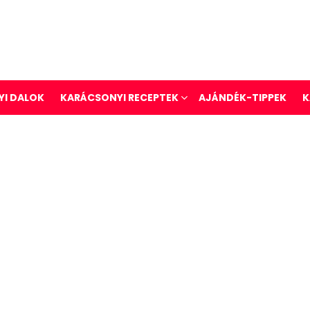
I DALOK
KARÁCSONYI RECEPTEK
AJÁNDÉK-TIPPEK
K