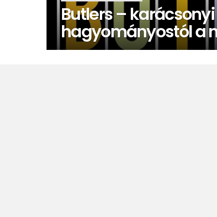
Butlers – karácsonyi
hagyományostól a 