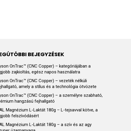
EGÚTÓBBI BEJEGYZÉSEK
yson OnTrac™ (CNC Copper) – kategóriájában a
egjobb zajkioltás, egész napos használatra
yson OnTrac™ (CNC Copper) – vezeték nélküli
ejhallgató, amely a stílus és a technológia ötvözete
yson OnTrac™ (CNC Copper) – a személyre szabható,
rémium hangzású fejhallgató
AL Magnézium L-Laktát 180g – L-tejsavval kötve, a
egjobb felszívódásért
AL Magnézium L-Laktát 180g – a szív és az agy
zuper üzemanyaga