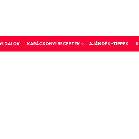
I DALOK
KARÁCSONYI RECEPTEK
AJÁNDÉK-TIPPEK
K