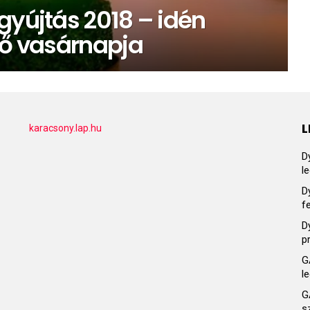
gyújtás 2018 – idén
ső vasárnapja
L
karacsony.lap.hu
D
l
D
f
D
p
G
l
G
s