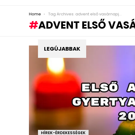
You are here:
Home
Tag Archives: advent első vasárnapja 2018-ban
ADVENT ELSŐ VAS
LEGÚJABBAK
HÍREK-ÉRDEKESSÉGEK