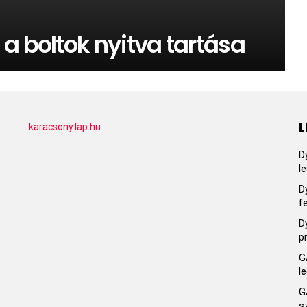
a boltok nyitva tartása
L
karacsony.lap.hu
D
l
D
f
D
p
G
l
G
s