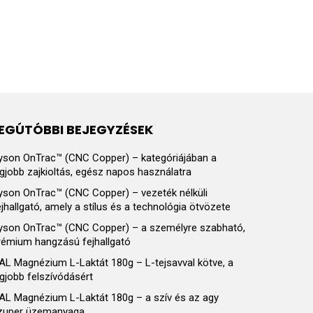
EGÚTÓBBI BEJEGYZÉSEK
yson OnTrac™ (CNC Copper) – kategóriájában a
egjobb zajkioltás, egész napos használatra
yson OnTrac™ (CNC Copper) – vezeték nélküli
ejhallgató, amely a stílus és a technológia ötvözete
yson OnTrac™ (CNC Copper) – a személyre szabható,
rémium hangzású fejhallgató
AL Magnézium L-Laktát 180g – L-tejsavval kötve, a
egjobb felszívódásért
AL Magnézium L-Laktát 180g – a szív és az agy
zuper üzemanyaga