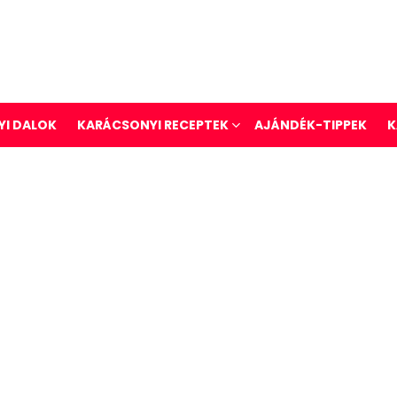
I DALOK
KARÁCSONYI RECEPTEK
AJÁNDÉK-TIPPEK
K