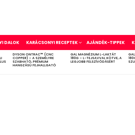
I DALOK
KARÁCSONYI RECEPTEK
AJÁNDÉK-TIPPEK
K
DYSON ONTRAC™ (CNC
GAL MAGNÉZIUM L-LAKTÁT
GAL
LI
COPPER) – A SZEMÉLYRE
180G – L-TEJSAVVAL KÖTVE, A
180
ÍLUS
SZABHATÓ, PRÉMIUM
LEGJOBB FELSZÍVÓDÁSÉRT
SZU
HANGZÁSÚ FEJHALLGATÓ