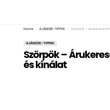
You are here:
Home
AJÁNDÉK-TIPPEK
Szörpök – Árukereső árösszehason
AJÁNDÉK-TIPPEK
Szörpök – Árukeres
és kínálat