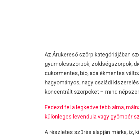
Az Árukereső szörp kategóriájában szé
gyümölcsszörpök, zöldségszörpök, di
cukormentes, bio, adalékmentes változa
hagyományos, nagy családi kiszerelése
koncentrált szörpöket – mind népszer
Fedezd fel a legkedveltebb alma, málna
különleges levendula vagy gyömbér szö
A részletes szűrés alapján márka, íz, k