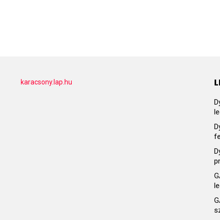
L
karacsony.lap.hu
D
l
D
f
D
p
G
l
G
s