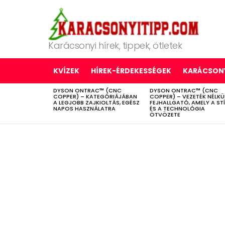
Karácsonyi hírek, tippek, ötletek
KVÍZEK
HÍREK-ÉRDEKESSÉGEK
KARÁCSONY
DYSON ONTRAC™ (CNC
DYSON ONTRAC™ (CNC
LATEST
COPPER) – KATEGÓRIÁJÁBAN
COPPER) – VEZETÉK NÉLKÜ
STORIES
A LEGJOBB ZAJKIOLTÁS, EGÉSZ
FEJHALLGATÓ, AMELY A ST
NAPOS HASZNÁLATRA
ÉS A TECHNOLÓGIA
ÖTVÖZETE