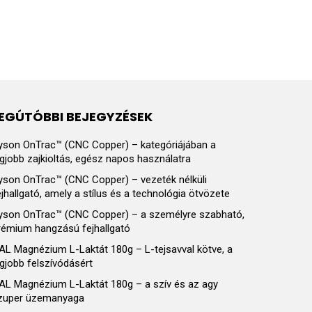
EGÚTÓBBI BEJEGYZÉSEK
yson OnTrac™ (CNC Copper) – kategóriájában a
egjobb zajkioltás, egész napos használatra
yson OnTrac™ (CNC Copper) – vezeték nélküli
ejhallgató, amely a stílus és a technológia ötvözete
yson OnTrac™ (CNC Copper) – a személyre szabható,
rémium hangzású fejhallgató
AL Magnézium L-Laktát 180g – L-tejsavval kötve, a
egjobb felszívódásért
AL Magnézium L-Laktát 180g – a szív és az agy
zuper üzemanyaga