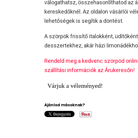
válogathatsz, összehasonlíthatod az 
kereskedőknél. Az oldalon vásárlói vél
lehetőségek is segítik a döntést.
A szörpök frissítő italokként, üdítőké
desszertekhez, akár házi limonádékhoz
Rendeld meg a kedvenc szörpöd online –
szállítási információk az Árukeresőn!
Várjuk a véleményed!
Ajánlod másoknak?