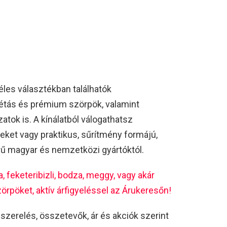
les választékban találhatók
étás és prémium szörpök, valamint
tok is. A kínálatból válogathatsz
ket vagy praktikus, sűrítmény formájú,
ű magyar és nemzetközi gyártóktól.
, feketeribizli, bodza, meggy, vagy akár
rpöket, aktív árfigyeléssel az Árukeresőn!
iszerelés, összetevők, ár és akciók szerint