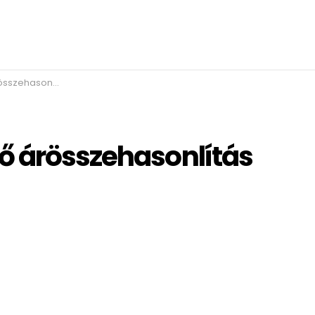
lítás és kínálat
ő árösszehasonlítás