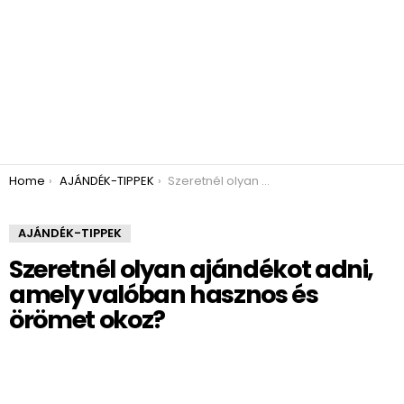
You are here:
Home
AJÁNDÉK-TIPPEK
Szeretnél olyan ajándékot adni, amely valóban hasznos és örömet okoz?
AJÁNDÉK-TIPPEK
Szeretnél olyan ajándékot adni,
amely valóban hasznos és
örömet okoz?