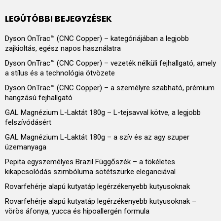
LEGÚTÓBBI BEJEGYZÉSEK
Dyson OnTrac™ (CNC Copper) – kategóriájában a legjobb
zajkioltás, egész napos használatra
Dyson OnTrac™ (CNC Copper) – vezeték nélküli fejhallgató, amely
a stílus és a technológia ötvözete
Dyson OnTrac™ (CNC Copper) – a személyre szabható, prémium
hangzású fejhallgató
GAL Magnézium L-Laktát 180g – L-tejsavval kötve, a legjobb
felszívódásért
GAL Magnézium L-Laktát 180g – a szív és az agy szuper
üzemanyaga
Pepita egyszemélyes Brazil Függőszék – a tökéletes
kikapcsolódás szimbóluma sötétszürke eleganciával
Rovarfehérje alapú kutyatáp legérzékenyebb kutyusoknak
Rovarfehérje alapú kutyatáp legérzékenyebb kutyusoknak –
vörös áfonya, yucca és hipoallergén formula