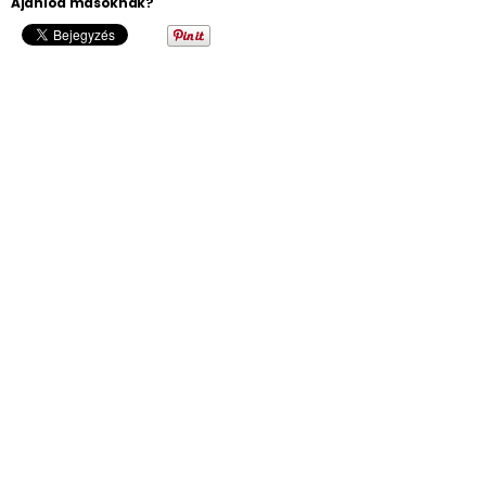
Ajánlod másoknak?