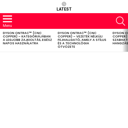
LATEST
S
Menu
DYSON ONTRAC™ (CNC
DYSON ONTRAC™ (CNC
DYSON O
LATEST
COPPER) – KATEGÓRIÁJÁBAN
COPPER) – VEZETÉK NÉLKÜLI
COPPER) 
STORIES
A LEGJOBB ZAJKIOLTÁS, EGÉSZ
FEJHALLGATÓ, AMELY A STÍLUS
SZABHAT
NAPOS HASZNÁLATRA
ÉS A TECHNOLÓGIA
HANGZÁS
ÖTVÖZETE