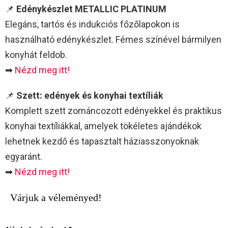
📌
Edénykészlet METALLIC PLATINUM
Elegáns, tartós és indukciós főzőlapokon is
használható edénykészlet. Fémes színével bármilyen
konyhát feldob.
➡
Nézd meg itt!
📌
Szett: edények és konyhai textíliák
Komplett szett zománcozott edényekkel és praktikus
konyhai textíliákkal, amelyek tökéletes ajándékok
lehetnek kezdő és tapasztalt háziasszonyoknak
egyaránt.
➡
Nézd meg itt!
Várjuk a véleményed!