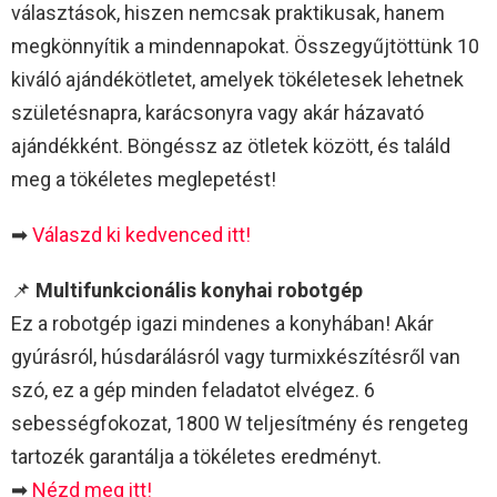
választások, hiszen nemcsak praktikusak, hanem
megkönnyítik a mindennapokat. Összegyűjtöttünk 10
kiváló ajándékötletet, amelyek tökéletesek lehetnek
születésnapra, karácsonyra vagy akár házavató
ajándékként. Böngéssz az ötletek között, és találd
meg a tökéletes meglepetést!
➡
Válaszd ki kedvenced itt!
📌
Multifunkcionális konyhai robotgép
Ez a robotgép igazi mindenes a konyhában! Akár
gyúrásról, húsdarálásról vagy turmixkészítésről van
szó, ez a gép minden feladatot elvégez. 6
sebességfokozat, 1800 W teljesítmény és rengeteg
tartozék garantálja a tökéletes eredményt.
➡
Nézd meg itt!