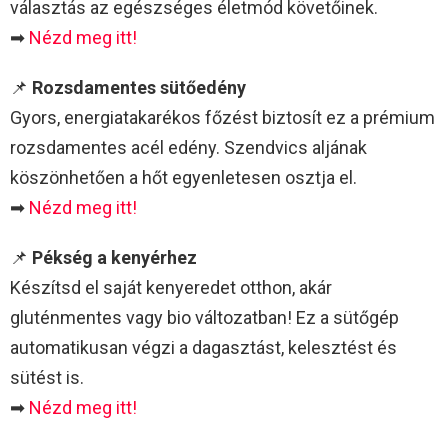
választás az egészséges életmód követőinek.
➡
Nézd meg itt!
📌
Rozsdamentes sütőedény
Gyors, energiatakarékos főzést biztosít ez a prémium
rozsdamentes acél edény. Szendvics aljának
köszönhetően a hőt egyenletesen osztja el.
➡
Nézd meg itt!
📌
Pékség a kenyérhez
Készítsd el saját kenyeredet otthon, akár
gluténmentes vagy bio változatban! Ez a sütőgép
automatikusan végzi a dagasztást, kelesztést és
sütést is.
➡
Nézd meg itt!