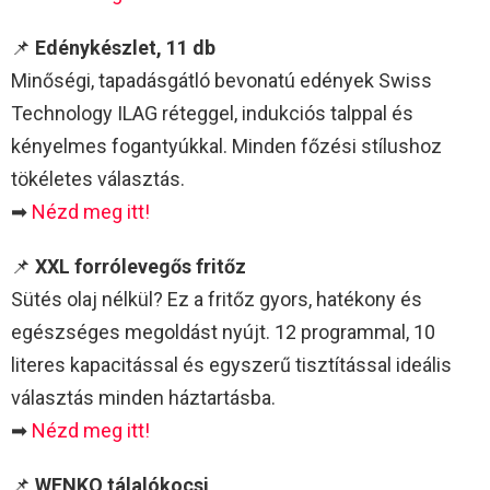
📌
Edénykészlet, 11 db
Minőségi, tapadásgátló bevonatú edények Swiss
Technology ILAG réteggel, indukciós talppal és
kényelmes fogantyúkkal. Minden főzési stílushoz
tökéletes választás.
➡
Nézd meg itt!
📌
XXL forrólevegős fritőz
Sütés olaj nélkül? Ez a fritőz gyors, hatékony és
egészséges megoldást nyújt. 12 programmal, 10
literes kapacitással és egyszerű tisztítással ideális
választás minden háztartásba.
➡
Nézd meg itt!
📌
WENKO tálalókocsi