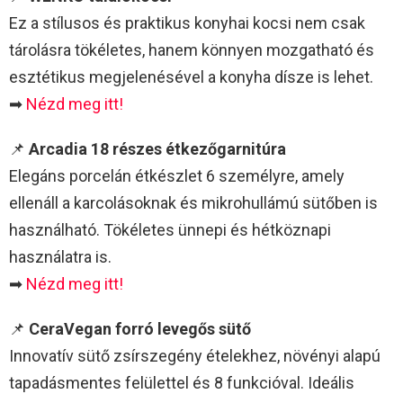
Ez a stílusos és praktikus konyhai kocsi nem csak
tárolásra tökéletes, hanem könnyen mozgatható és
esztétikus megjelenésével a konyha dísze is lehet.
➡
Nézd meg itt!
📌
Arcadia 18 részes étkezőgarnitúra
Elegáns porcelán étkészlet 6 személyre, amely
ellenáll a karcolásoknak és mikrohullámú sütőben is
használható. Tökéletes ünnepi és hétköznapi
használatra is.
➡
Nézd meg itt!
📌
CeraVegan forró levegős sütő
Innovatív sütő zsírszegény ételekhez, növényi alapú
tapadásmentes felülettel és 8 funkcióval. Ideális