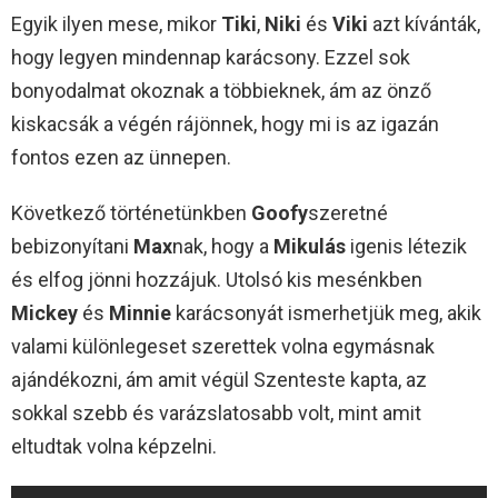
Egyik ilyen mese, mikor
Tiki
,
Niki
és
Viki
azt kívánták,
hogy legyen mindennap karácsony. Ezzel sok
bonyodalmat okoznak a többieknek, ám az önző
kiskacsák a végén rájönnek, hogy mi is az igazán
fontos ezen az ünnepen.
Következő történetünkben
Goofy
szeretné
bebizonyítani
Max
nak, hogy a
Mikulás
igenis létezik
és elfog jönni hozzájuk. Utolsó kis mesénkben
Mickey
és
Minnie
karácsonyát ismerhetjük meg, akik
valami különlegeset szerettek volna egymásnak
ajándékozni, ám amit végül Szenteste kapta, az
sokkal szebb és varázslatosabb volt, mint amit
eltudtak volna képzelni.