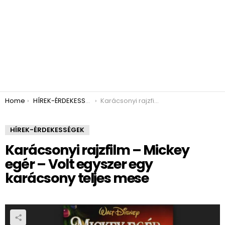
You are here:
Home
HÍREK-ÉRDEKESSÉGEK
Karácsonyi rajzfilm – Mickey egér – Volt egyszer egy karácsony teljes mese
HÍREK-ÉRDEKESSÉGEK
Karácsonyi rajzfilm – Mickey
egér – Volt egyszer egy
karácsony teljes mese