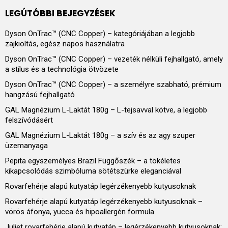
LEGÚTÓBBI BEJEGYZÉSEK
Dyson OnTrac™ (CNC Copper) – kategóriájában a legjobb
zajkioltás, egész napos használatra
Dyson OnTrac™ (CNC Copper) – vezeték nélküli fejhallgató, amely
a stílus és a technológia ötvözete
Dyson OnTrac™ (CNC Copper) – a személyre szabható, prémium
hangzású fejhallgató
GAL Magnézium L-Laktát 180g – L-tejsavval kötve, a legjobb
felszívódásért
GAL Magnézium L-Laktát 180g – a szív és az agy szuper
üzemanyaga
Pepita egyszemélyes Brazil Függőszék – a tökéletes
kikapcsolódás szimbóluma sötétszürke eleganciával
Rovarfehérje alapú kutyatáp legérzékenyebb kutyusoknak
Rovarfehérje alapú kutyatáp legérzékenyebb kutyusoknak –
vörös áfonya, yucca és hipoallergén formula
Juliet rovarfehérje alapú kutyatáp – legérzékenyebb kutyusoknak: