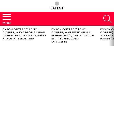
LATEST
S
Menu
DYSON ONTRAC™ (CNC
DYSON ONTRAC™ (CNC
DYSON O
LATEST
COPPER) – KATEGÓRIÁJÁBAN
COPPER) – VEZETÉK NÉLKÜLI
COPPER) 
STORIES
A LEGJOBB ZAJKIOLTÁS, EGÉSZ
FEJHALLGATÓ, AMELY A STÍLUS
SZABHAT
NAPOS HASZNÁLATRA
ÉS A TECHNOLÓGIA
HANGZÁS
ÖTVÖZETE