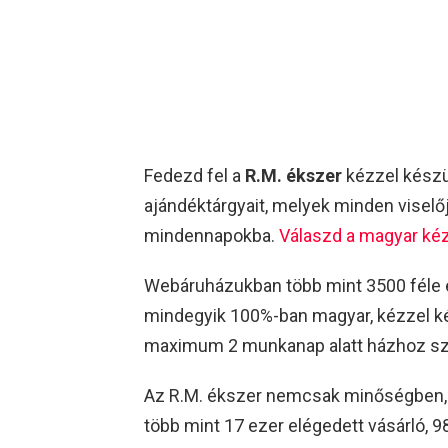
Fedezd fel a
R.M. ékszer
kézzel készül
ajándéktárgyait, melyek minden visel
mindennapokba.
Válaszd a magyar k
Webáruházukban több mint 3500 féle é
mindegyik 100%-ban magyar, kézzel kés
maximum 2 munkanap alatt házhoz szá
Az R.M. ékszer nemcsak minőségben,
több mint 17 ezer elégedett vásárló, 