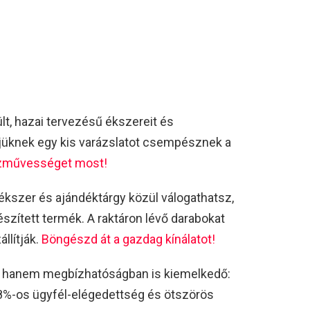
t, hazai tervezésű ékszereit és
őjüknek egy kis varázslatot csempésznek a
ézművességet most!
kszer és ajándéktárgy közül válogathatsz,
zített termék. A raktáron lévő darabokat
llítják.
Böngészd át a gazdag kínálatot!
 hanem megbízhatóságban is kiemelkedő:
98%-os ügyfél-elégedettség és ötszörös