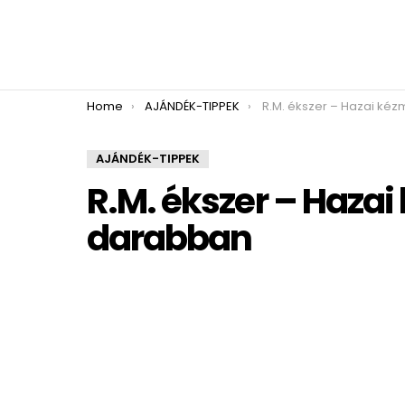
You are here:
Home
AJÁNDÉK-TIPPEK
R.M. ékszer – Hazai kézművesség
AJÁNDÉK-TIPPEK
R.M. ékszer – Haz
darabban