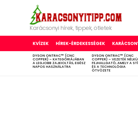
Karácsonyi hírek, tippek, ötletek
KVÍZEK
HÍREK-ÉRDEKESSÉGEK
KARÁCSONY
DYSON ONTRAC™ (CNC
DYSON ONTRAC™ (CNC
LATEST
COPPER) – KATEGÓRIÁJÁBAN
COPPER) – VEZETÉK NÉLKÜ
STORIES
A LEGJOBB ZAJKIOLTÁS, EGÉSZ
FEJHALLGATÓ, AMELY A ST
NAPOS HASZNÁLATRA
ÉS A TECHNOLÓGIA
ÖTVÖZETE