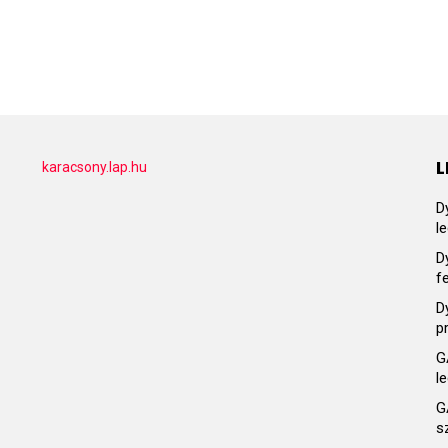
L
karacsony.lap.hu
D
l
D
f
D
p
G
l
G
s