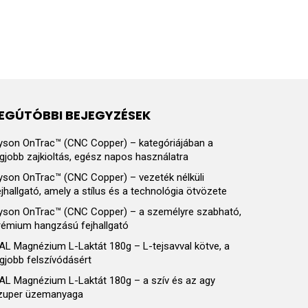
EGÚTÓBBI BEJEGYZÉSEK
yson OnTrac™ (CNC Copper) – kategóriájában a
egjobb zajkioltás, egész napos használatra
yson OnTrac™ (CNC Copper) – vezeték nélküli
ejhallgató, amely a stílus és a technológia ötvözete
yson OnTrac™ (CNC Copper) – a személyre szabható,
rémium hangzású fejhallgató
AL Magnézium L-Laktát 180g – L-tejsavval kötve, a
egjobb felszívódásért
AL Magnézium L-Laktát 180g – a szív és az agy
zuper üzemanyaga