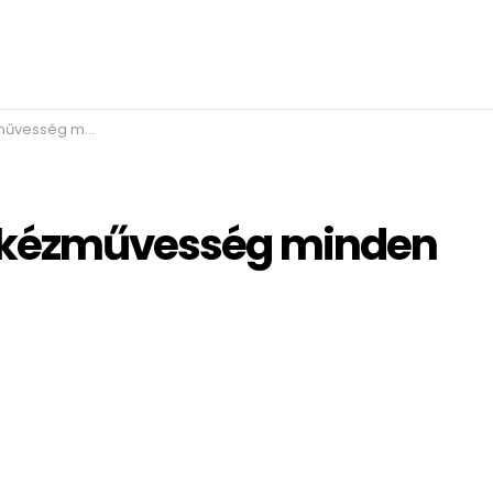
 minden darabban
ai kézművesség minden