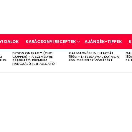
I DALOK
KARÁCSONYI RECEPTEK
AJÁNDÉK-TIPPEK
K
DYSON ONTRAC™ (CNC
GAL MAGNÉZIUM L-LAKTÁT
GAL
LI
COPPER) – A SZEMÉLYRE
180G – L-TEJSAVVAL KÖTVE, A
180
ÍLUS
SZABHATÓ, PRÉMIUM
LEGJOBB FELSZÍVÓDÁSÉRT
SZU
HANGZÁSÚ FEJHALLGATÓ