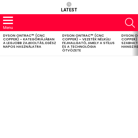
LATEST
S
Menu
DYSON ONTRAC™ (CNC
DYSON ONTRAC™ (CNC
DYSON O
LATEST
COPPER) – KATEGÓRIÁJÁBAN
COPPER) – VEZETÉK NÉLKÜLI
COPPER) 
STORIES
A LEGJOBB ZAJKIOLTÁS, EGÉSZ
FEJHALLGATÓ, AMELY A STÍLUS
SZABHAT
NAPOS HASZNÁLATRA
ÉS A TECHNOLÓGIA
HANGZÁS
ÖTVÖZETE