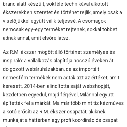
brand alatt készült, sokféle technikával alkotott
ékszerekben szeretet és történet rejlik, amely csak a
viselőjükkel együtt válik teljessé. A csomagok
nemcsak egy-egy terméket rejtenek, sokkal többet
adnak annál, amit elsőre látsz.
Az R.M. ékszer mögött álló történet személyes és
inspiráló: a vállalkozás alapítója hosszú éveken át
dolgozott webáruházakban, de az importált
nemesfém termékek nem adták azt az értéket, amit
keresett. 2014-ben elindította saját webshopját,
kezdetben egyedül, majd férjével, Milánnal együtt
építették fel a márkát. Ma már több mint tíz kézműves
alkotó erősíti az R.M. ékszer csapatát, akiknek
munkáját a háttérben egy profi koordinációs csapat