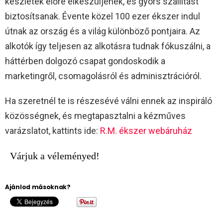
készletek előre elkészüljenek, és gyors szállítást
biztosítsanak. Évente közel 100 ezer ékszer indul
útnak az ország és a világ különböző pontjaira. Az
alkotók így teljesen az alkotásra tudnak fókuszálni, a
háttérben dolgozó csapat gondoskodik a
marketingről, csomagolásról és adminisztrációról.
Ha szeretnél te is részesévé válni ennek az inspiráló
közösségnek, és megtapasztalni a kézműves
varázslatot, kattints ide:
R.M. ékszer webáruház
Várjuk a véleményed!
Ajánlod másoknak?