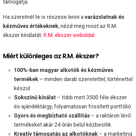
támogatja.
Ha szeretnél te is részese lenni a
varázslatnak és
kézműves értékeknek
, nézd meg most az R.M.
ékszer kínálatát:
R.M. ékszer weboldal
Miért különleges az R.M. ékszer?
100%-ban magyar alkotók és kézműves
termékek
– minden darab szeretettel, történettel
készül
Sokszínű kínálat
– több mint 3500 féle ékszer
és ajándéktárgy, folyamatosan frissített portfólió
Gyors és megbízható szállítás
– a raktáron lévő
termékeket akár 24 órán belül kézbesítik
Kreatív támogatás az alkotóknak
– a marketing