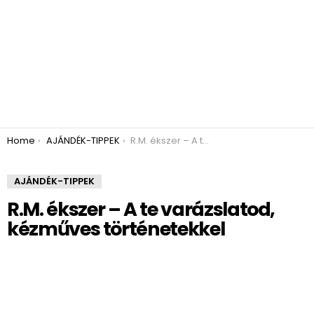
You are here:
Home
AJÁNDÉK-TIPPEK
R.M. ékszer – A te varázslatod, kézműves történetekkel
AJÁNDÉK-TIPPEK
R.M. ékszer – A te varázslatod,
kézműves történetekkel