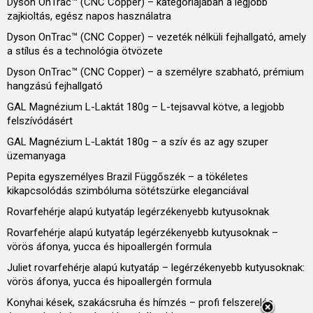
Dyson OnTrac™ (CNC Copper) – kategóriájában a legjobb
zajkioltás, egész napos használatra
Dyson OnTrac™ (CNC Copper) – vezeték nélküli fejhallgató, amely
a stílus és a technológia ötvözete
Dyson OnTrac™ (CNC Copper) – a személyre szabható, prémium
hangzású fejhallgató
GAL Magnézium L-Laktát 180g – L-tejsavval kötve, a legjobb
felszívódásért
GAL Magnézium L-Laktát 180g – a szív és az agy szuper
üzemanyaga
Pepita egyszemélyes Brazil Függőszék – a tökéletes
kikapcsolódás szimbóluma sötétszürke eleganciával
Rovarfehérje alapú kutyatáp legérzékenyebb kutyusoknak
Rovarfehérje alapú kutyatáp legérzékenyebb kutyusoknak –
vörös áfonya, yucca és hipoallergén formula
Juliet rovarfehérje alapú kutyatáp – legérzékenyebb kutyusoknak:
vörös áfonya, yucca és hipoallergén formula
Konyhai kések, szakácsruha és hímzés – profi felszerelés