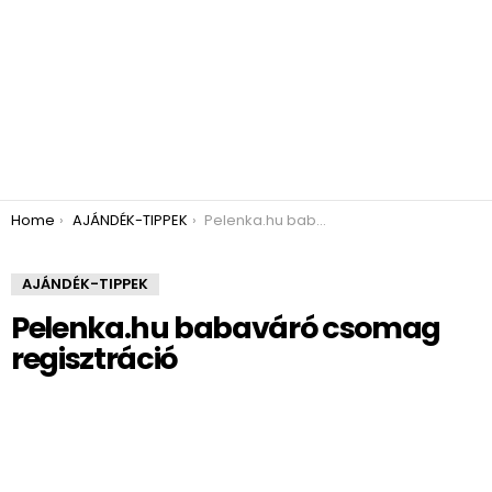
You are here:
Home
AJÁNDÉK-TIPPEK
Pelenka.hu babaváró csomag regisztráció
AJÁNDÉK-TIPPEK
Pelenka.hu babaváró csomag
regisztráció