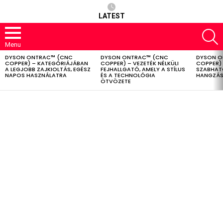
LATEST
S
Menu
DYSON ONTRAC™ (CNC
DYSON ONTRAC™ (CNC
DYSON O
LATEST
COPPER) – KATEGÓRIÁJÁBAN
COPPER) – VEZETÉK NÉLKÜLI
COPPER) 
STORIES
A LEGJOBB ZAJKIOLTÁS, EGÉSZ
FEJHALLGATÓ, AMELY A STÍLUS
SZABHAT
NAPOS HASZNÁLATRA
ÉS A TECHNOLÓGIA
HANGZÁS
ÖTVÖZETE