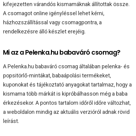
kifejezetten várandós kismamáknak állítottak össze.
A csomagot online igényléssel lehet kérni,
házhozszállítással vagy csomagpontra, a
rendelkezésre álló készlet erejéig.​
Mi az a Pelenka.hu babaváró csomag?
A Pelenka.hu babaváró csomag általában pelenka- és
popsitörlő-mintákat, babaápolási termékeket,
kuponokat és tájékoztató anyagokat tartalmaz, hogy a
kismama több márkát is kipróbálhasson még a baba
érkezésekor. A pontos tartalom időről időre változhat,
a weboldalon mindig az aktuális verzióról adnak rövid
leírást.​