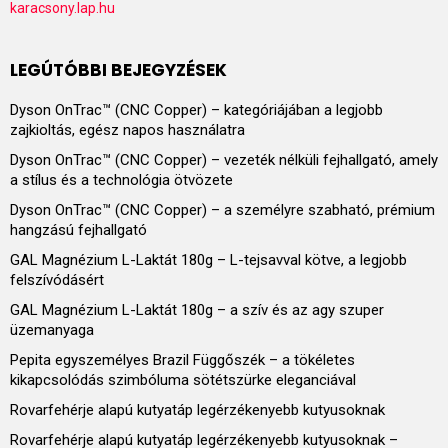
karacsony.lap.hu
LEGÚTÓBBI BEJEGYZÉSEK
Dyson OnTrac™ (CNC Copper) – kategóriájában a legjobb
zajkioltás, egész napos használatra
Dyson OnTrac™ (CNC Copper) – vezeték nélküli fejhallgató, amely
a stílus és a technológia ötvözete
Dyson OnTrac™ (CNC Copper) – a személyre szabható, prémium
hangzású fejhallgató
GAL Magnézium L-Laktát 180g – L-tejsavval kötve, a legjobb
felszívódásért
GAL Magnézium L-Laktát 180g – a szív és az agy szuper
üzemanyaga
Pepita egyszemélyes Brazil Függőszék – a tökéletes
kikapcsolódás szimbóluma sötétszürke eleganciával
Rovarfehérje alapú kutyatáp legérzékenyebb kutyusoknak
Rovarfehérje alapú kutyatáp legérzékenyebb kutyusoknak –