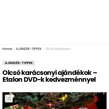
You are here:
Home
AJÁNDÉK-TIPPEK
Olcsó karácsonyi ajándékok – Etalon DVD-k kedvezménnyel
AJÁNDÉK-TIPPEK
Olcsó karácsonyi ajándékok –
Etalon DVD-k kedvezménnyel