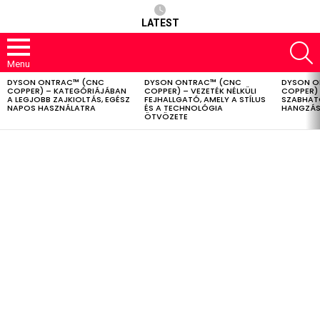
LATEST
S
Menu
DYSON ONTRAC™ (CNC
DYSON ONTRAC™ (CNC
DYSON O
LATEST
COPPER) – KATEGÓRIÁJÁBAN
COPPER) – VEZETÉK NÉLKÜLI
COPPER) 
STORIES
A LEGJOBB ZAJKIOLTÁS, EGÉSZ
FEJHALLGATÓ, AMELY A STÍLUS
SZABHAT
NAPOS HASZNÁLATRA
ÉS A TECHNOLÓGIA
HANGZÁS
ÖTVÖZETE