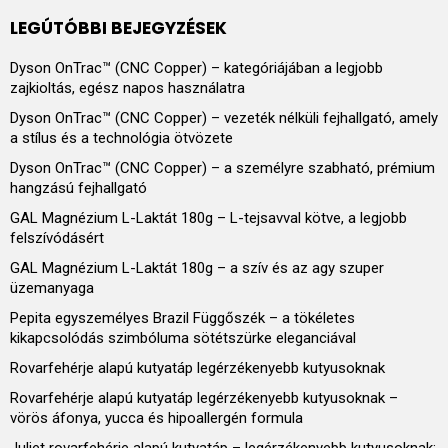
LEGÚTÓBBI BEJEGYZÉSEK
Dyson OnTrac™ (CNC Copper) – kategóriájában a legjobb
zajkioltás, egész napos használatra
Dyson OnTrac™ (CNC Copper) – vezeték nélküli fejhallgató, amely
a stílus és a technológia ötvözete
Dyson OnTrac™ (CNC Copper) – a személyre szabható, prémium
hangzású fejhallgató
GAL Magnézium L-Laktát 180g – L-tejsavval kötve, a legjobb
felszívódásért
GAL Magnézium L-Laktát 180g – a szív és az agy szuper
üzemanyaga
Pepita egyszemélyes Brazil Függőszék – a tökéletes
kikapcsolódás szimbóluma sötétszürke eleganciával
Rovarfehérje alapú kutyatáp legérzékenyebb kutyusoknak
Rovarfehérje alapú kutyatáp legérzékenyebb kutyusoknak –
vörös áfonya, yucca és hipoallergén formula
Juliet rovarfehérje alapú kutyatáp – legérzékenyebb kutyusoknak: