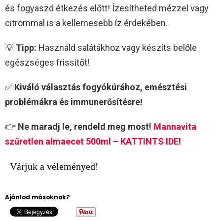
és fogyaszd étkezés előtt! Ízesítheted mézzel vagy
citrommal is a kellemesebb íz érdekében.
💡
Tipp:
Használd salátákhoz vagy készíts belőle
egészséges frissítőt!
✅
Kiváló választás fogyókúrához, emésztési
problémákra és immunerősítésre!
👉
Ne maradj le, rendeld meg most!
Mannavita
szűretlen almaecet 500ml – KATTINTS IDE!
Várjuk a véleményed!
Ajánlod másoknak?