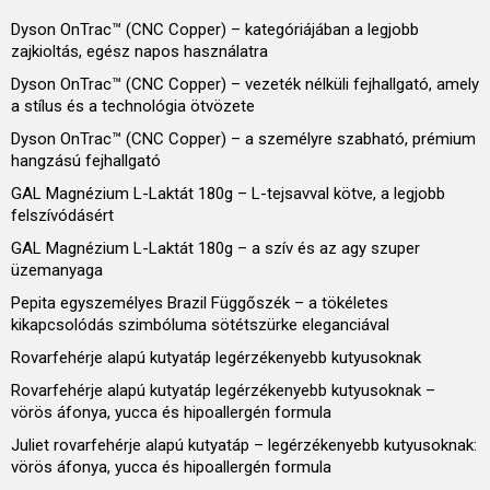
Dyson OnTrac™ (CNC Copper) – kategóriájában a legjobb
zajkioltás, egész napos használatra
Dyson OnTrac™ (CNC Copper) – vezeték nélküli fejhallgató, amely
a stílus és a technológia ötvözete
Dyson OnTrac™ (CNC Copper) – a személyre szabható, prémium
hangzású fejhallgató
GAL Magnézium L-Laktát 180g – L-tejsavval kötve, a legjobb
felszívódásért
GAL Magnézium L-Laktát 180g – a szív és az agy szuper
üzemanyaga
Pepita egyszemélyes Brazil Függőszék – a tökéletes
kikapcsolódás szimbóluma sötétszürke eleganciával
Rovarfehérje alapú kutyatáp legérzékenyebb kutyusoknak
Rovarfehérje alapú kutyatáp legérzékenyebb kutyusoknak –
vörös áfonya, yucca és hipoallergén formula
Juliet rovarfehérje alapú kutyatáp – legérzékenyebb kutyusoknak:
vörös áfonya, yucca és hipoallergén formula