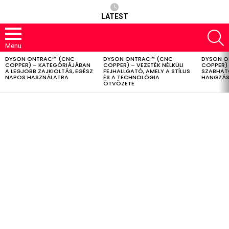
LATEST
S
Menu
DYSON ONTRAC™ (CNC
DYSON ONTRAC™ (CNC
DYSON O
LATEST
COPPER) – KATEGÓRIÁJÁBAN
COPPER) – VEZETÉK NÉLKÜLI
COPPER) 
STORIES
A LEGJOBB ZAJKIOLTÁS, EGÉSZ
FEJHALLGATÓ, AMELY A STÍLUS
SZABHAT
NAPOS HASZNÁLATRA
ÉS A TECHNOLÓGIA
HANGZÁS
ÖTVÖZETE