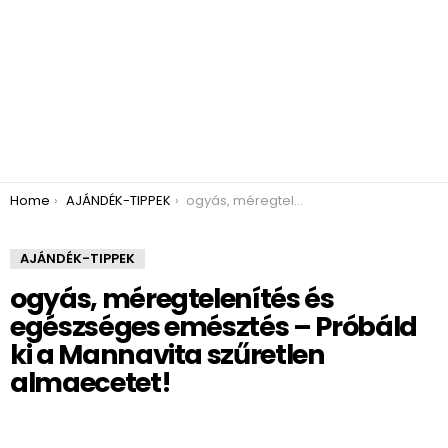
You are here:
Home
AJÁNDÉK-TIPPEK
ogyás, méregtelenítés és egészséges emésztés – Próbáld ki a Mannavita szűretlen almaecetet!
AJÁNDÉK-TIPPEK
ogyás, méregtelenítés és
egészséges emésztés – Próbáld
ki a Mannavita szűretlen
almaecetet!