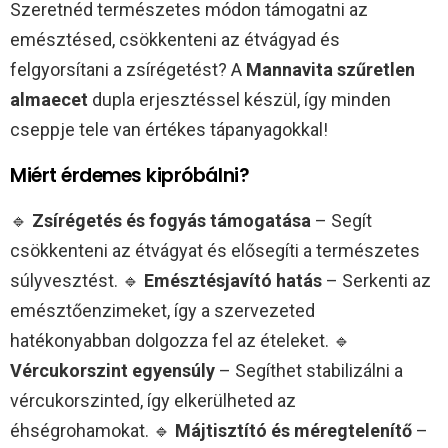
Szeretnéd természetes módon támogatni az
emésztésed, csökkenteni az étvágyad és
felgyorsítani a zsírégetést? A
Mannavita szűretlen
almaecet
dupla erjesztéssel készül, így minden
cseppje tele van értékes tápanyagokkal!
Miért érdemes kipróbálni?
🔹
Zsírégetés és fogyás támogatása
– Segít
csökkenteni az étvágyat és elősegíti a természetes
súlyvesztést. 🔹
Emésztésjavító hatás
– Serkenti az
emésztőenzimeket, így a szervezeted
hatékonyabban dolgozza fel az ételeket. 🔹
Vércukorszint egyensúly
– Segíthet stabilizálni a
vércukorszinted, így elkerülheted az
éhségrohamokat. 🔹
Májtisztító és méregtelenítő
–