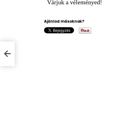
Várjuk a véleményed!
Ajánlod másoknak?
ng