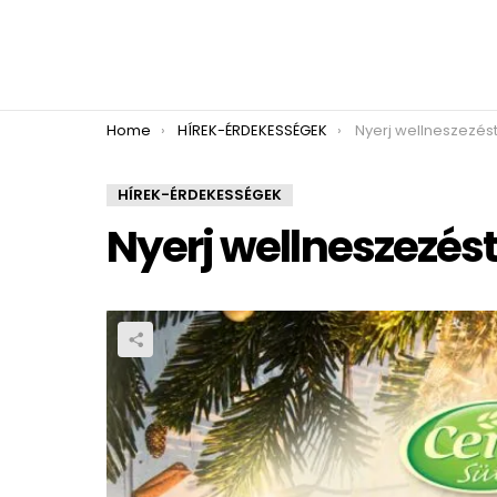
You are here:
Home
HÍREK-ÉRDEKESSÉGEK
Nyerj wellneszezést
HÍREK-ÉRDEKESSÉGEK
Nyerj wellneszezést 