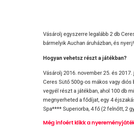
Vásárolj egyszerre legalább 2 db Cere
bármelyik Auchan áruházban, és nyerj!
Hogyan vehetsz részt a játékban?
Vásárolj 2016. november 25. és 2017. 
Ceres Sütő 500g-os mákos vagy diós b
vegyél részt a játékban, ahol 100 db mi
megnyerheted a fődíjat, egy 4 éjszaká
Spa**** Superiorba, 4 fő (2 felnőtt, 2 
Még infoért klikk a nyereményjáté