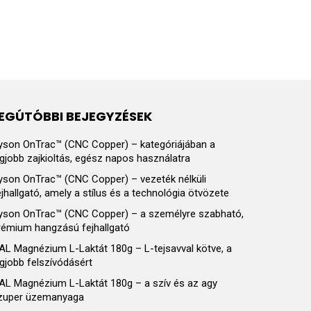
EGÚTÓBBI BEJEGYZÉSEK
yson OnTrac™ (CNC Copper) – kategóriájában a
egjobb zajkioltás, egész napos használatra
yson OnTrac™ (CNC Copper) – vezeték nélküli
ejhallgató, amely a stílus és a technológia ötvözete
yson OnTrac™ (CNC Copper) – a személyre szabható,
rémium hangzású fejhallgató
AL Magnézium L-Laktát 180g – L-tejsavval kötve, a
egjobb felszívódásért
AL Magnézium L-Laktát 180g – a szív és az agy
zuper üzemanyaga