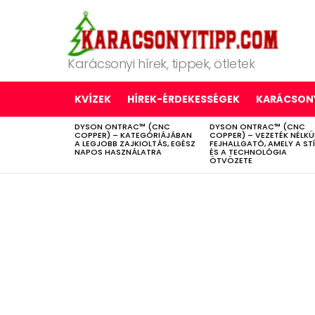
Karácsonyi hírek, tippek, ötletek
KVÍZEK
HÍREK-ÉRDEKESSÉGEK
KARÁCSONY
DYSON ONTRAC™ (CNC
DYSON ONTRAC™ (CNC
LATEST
COPPER) – KATEGÓRIÁJÁBAN
COPPER) – VEZETÉK NÉLKÜ
STORIES
A LEGJOBB ZAJKIOLTÁS, EGÉSZ
FEJHALLGATÓ, AMELY A ST
NAPOS HASZNÁLATRA
ÉS A TECHNOLÓGIA
ÖTVÖZETE