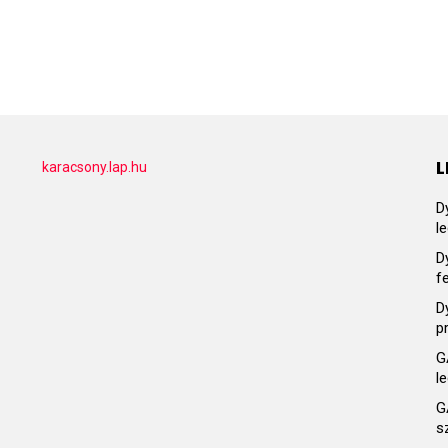
L
karacsony.lap.hu
D
l
D
f
D
p
G
l
G
s