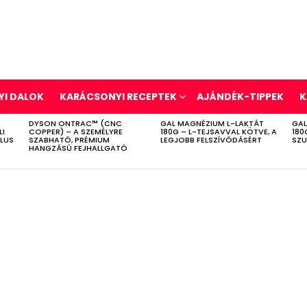
I DALOK
KARÁCSONYI RECEPTEK
AJÁNDÉK-TIPPEK
K
DYSON ONTRAC™ (CNC
GAL MAGNÉZIUM L-LAKTÁT
GAL
LI
COPPER) – A SZEMÉLYRE
180G – L-TEJSAVVAL KÖTVE, A
180
ÍLUS
SZABHATÓ, PRÉMIUM
LEGJOBB FELSZÍVÓDÁSÉRT
SZU
HANGZÁSÚ FEJHALLGATÓ