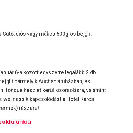
s Sütő, diós vagy mákos 500g-os bejglit
január 6-a között egyszerre legalább 2 db
ejglit bármelyik Auchan áruházban, és
ni fondue készlet kerül kisorsolásra, valamint
s wellness kikapcsolódást a Hotel Karos
gyermek) részére!
k oldalunkra