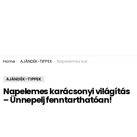
You are here:
Home
AJÁNDÉK-TIPPEK
Napelemes karácsonyi világítás – Ünnepelj fenntarthatóan!
AJÁNDÉK-TIPPEK
Napelemes karácsonyi világítás
– Ünnepelj fenntarthatóan!