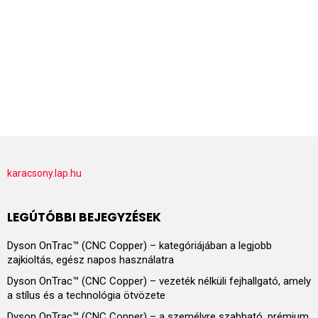
karacsony.lap.hu
LEGÚTÓBBI BEJEGYZÉSEK
Dyson OnTrac™ (CNC Copper) – kategóriájában a legjobb
zajkioltás, egész napos használatra
Dyson OnTrac™ (CNC Copper) – vezeték nélküli fejhallgató, amely
a stílus és a technológia ötvözete
Dyson OnTrac™ (CNC Copper) – a személyre szabható, prémium