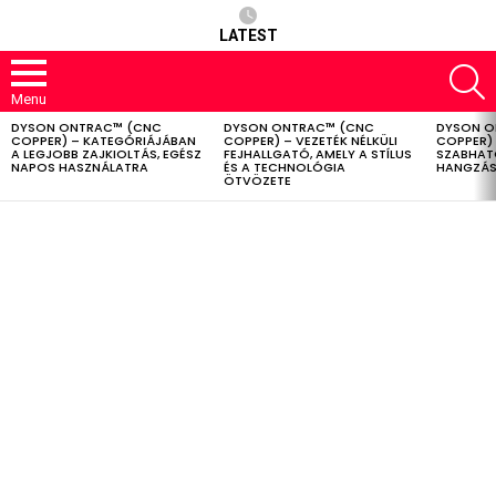
LATEST
S
Menu
DYSON ONTRAC™ (CNC
DYSON ONTRAC™ (CNC
DYSON O
LATEST
COPPER) – KATEGÓRIÁJÁBAN
COPPER) – VEZETÉK NÉLKÜLI
COPPER) 
STORIES
A LEGJOBB ZAJKIOLTÁS, EGÉSZ
FEJHALLGATÓ, AMELY A STÍLUS
SZABHAT
NAPOS HASZNÁLATRA
ÉS A TECHNOLÓGIA
HANGZÁS
ÖTVÖZETE