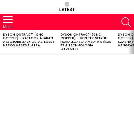
LATEST
S
Menu
DYSON ONTRAC™ (CNC
DYSON ONTRAC™ (CNC
DYSON O
LATEST
COPPER) – KATEGÓRIÁJÁBAN
COPPER) – VEZETÉK NÉLKÜLI
COPPER) 
STORIES
A LEGJOBB ZAJKIOLTÁS, EGÉSZ
FEJHALLGATÓ, AMELY A STÍLUS
SZABHAT
NAPOS HASZNÁLATRA
ÉS A TECHNOLÓGIA
HANGZÁS
ÖTVÖZETE