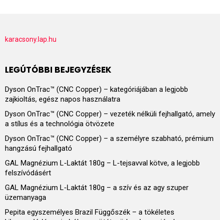
karacsony.lap.hu
LEGÚTÓBBI BEJEGYZÉSEK
Dyson OnTrac™ (CNC Copper) – kategóriájában a legjobb
zajkioltás, egész napos használatra
Dyson OnTrac™ (CNC Copper) – vezeték nélküli fejhallgató, amely
a stílus és a technológia ötvözete
Dyson OnTrac™ (CNC Copper) – a személyre szabható, prémium
hangzású fejhallgató
GAL Magnézium L-Laktát 180g – L-tejsavval kötve, a legjobb
felszívódásért
GAL Magnézium L-Laktát 180g – a szív és az agy szuper
üzemanyaga
Pepita egyszemélyes Brazil Függőszék – a tökéletes