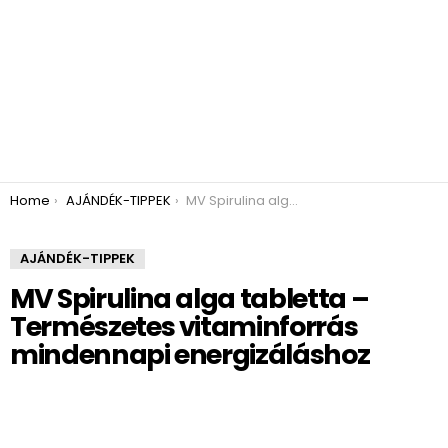
You are here:
Home
AJÁNDÉK-TIPPEK
MV Spirulina alga tabletta – Természetes vitaminforrás mindennapi energizáláshoz
AJÁNDÉK-TIPPEK
MV Spirulina alga tabletta –
Természetes vitaminforrás
mindennapi energizáláshoz