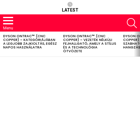
LATEST
S
Menu
DYSON ONTRAC™ (CNC
DYSON ONTRAC™ (CNC
DYSON O
LATEST
COPPER) – KATEGÓRIÁJÁBAN
COPPER) – VEZETÉK NÉLKÜLI
COPPER) 
STORIES
A LEGJOBB ZAJKIOLTÁS, EGÉSZ
FEJHALLGATÓ, AMELY A STÍLUS
SZABHAT
NAPOS HASZNÁLATRA
ÉS A TECHNOLÓGIA
HANGZÁS
ÖTVÖZETE