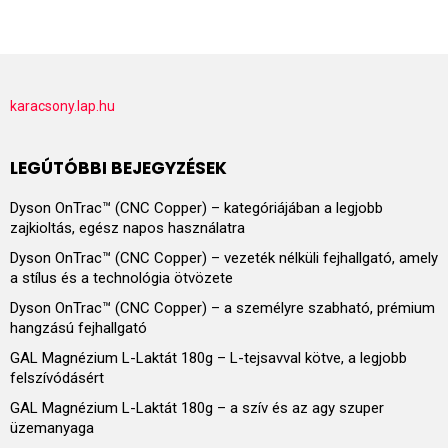
karacsony.lap.hu
LEGÚTÓBBI BEJEGYZÉSEK
Dyson OnTrac™ (CNC Copper) – kategóriájában a legjobb
zajkioltás, egész napos használatra
Dyson OnTrac™ (CNC Copper) – vezeték nélküli fejhallgató, amely
a stílus és a technológia ötvözete
Dyson OnTrac™ (CNC Copper) – a személyre szabható, prémium
hangzású fejhallgató
GAL Magnézium L-Laktát 180g – L-tejsavval kötve, a legjobb
felszívódásért
GAL Magnézium L-Laktát 180g – a szív és az agy szuper
üzemanyaga