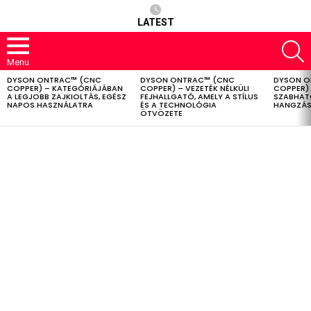
LATEST
S
Menu
DYSON ONTRAC™ (CNC
DYSON ONTRAC™ (CNC
DYSON O
LATEST
COPPER) – KATEGÓRIÁJÁBAN
COPPER) – VEZETÉK NÉLKÜLI
COPPER) 
STORIES
A LEGJOBB ZAJKIOLTÁS, EGÉSZ
FEJHALLGATÓ, AMELY A STÍLUS
SZABHAT
NAPOS HASZNÁLATRA
ÉS A TECHNOLÓGIA
HANGZÁS
ÖTVÖZETE