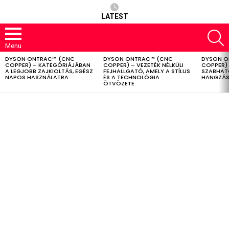
LATEST
S
Menu
DYSON ONTRAC™ (CNC
DYSON ONTRAC™ (CNC
DYSON O
LATEST
COPPER) – KATEGÓRIÁJÁBAN
COPPER) – VEZETÉK NÉLKÜLI
COPPER) 
STORIES
A LEGJOBB ZAJKIOLTÁS, EGÉSZ
FEJHALLGATÓ, AMELY A STÍLUS
SZABHAT
NAPOS HASZNÁLATRA
ÉS A TECHNOLÓGIA
HANGZÁS
ÖTVÖZETE