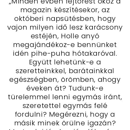
„Minden évben fejtörést okoz a
magazin készítésekor, az
októberi napsütésben, hogy
vajon milyen idő lesz karácsony
estéjén, Holle anyó
megajándékoz-e bennünket
idén pihe-puha hótakaróval.
Együtt lehetünk-e a
szeretteinkkel, barátainkkal
egészségben, örömben, ahogy
éveken át? Tudunk-e
türelemmel lenni egymás iránt,
szeretettel egymás felé
fordulni? Megérezni, hogy a
másik minek örülne igazán?