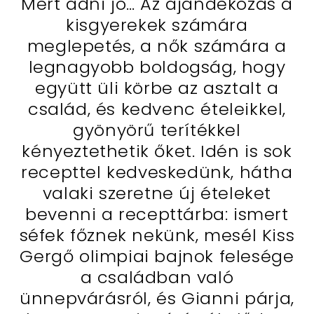
Mert adni jó… Az ajándékozás a
kisgyerekek számára
meglepetés, a nők számára a
legnagyobb boldogság, hogy
együtt üli körbe az asztalt a
család, és kedvenc ételeikkel,
gyönyörű terítékkel
kényeztethetik őket. Idén is sok
recepttel kedveskedünk, hátha
valaki szeretne új ételeket
bevenni a recepttárba: ismert
séfek főznek nekünk, mesél Kiss
Gergő olimpiai bajnok felesége
a családban való
ünnepvárásról, és Gianni párja,