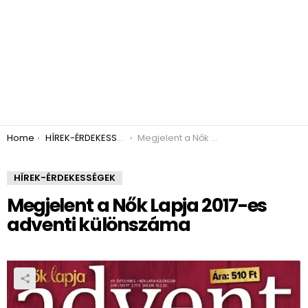
You are here:
Home
HÍREK-ÉRDEKESSÉGEK
Megjelent a Nők Lapja 2017-es adventi különszáma
HÍREK-ÉRDEKESSÉGEK
Megjelent a Nők Lapja 2017-es
adventi különszáma