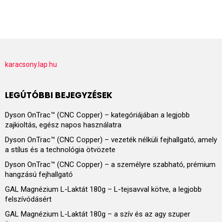
karacsony.lap.hu
LEGÚTÓBBI BEJEGYZÉSEK
Dyson OnTrac™ (CNC Copper) – kategóriájában a legjobb
zajkioltás, egész napos használatra
Dyson OnTrac™ (CNC Copper) – vezeték nélküli fejhallgató, amely
a stílus és a technológia ötvözete
Dyson OnTrac™ (CNC Copper) – a személyre szabható, prémium
hangzású fejhallgató
GAL Magnézium L-Laktát 180g – L-tejsavval kötve, a legjobb
felszívódásért
GAL Magnézium L-Laktát 180g – a szív és az agy szuper