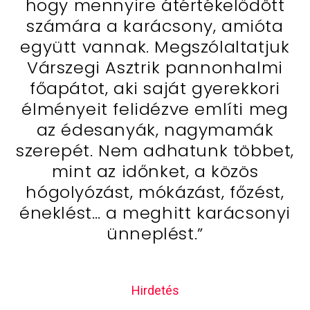
hogy mennyire átértékelődött
számára a karácsony, amióta
együtt vannak. Megszólaltatjuk
Várszegi Asztrik pannonhalmi
főapátot, aki saját gyerekkori
élményeit felidézve említi meg
az édesanyák, nagymamák
szerepét. Nem adhatunk többet,
mint az időnket, a közös
hógolyózást, mókázást, főzést,
éneklést… a meghitt karácsonyi
ünneplést.”
Hirdetés