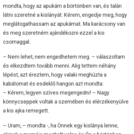
mondta, hogy az apukám a börtönben van, és talán
látni szeretné a kislányát. Kérem, engedje meg, hogy
meglátogathassam az apukámat. Ma karácsony van
és meg szeretném ajándékozni ezzel a kis
csomaggal.
– Nem lehet, nem engedhetem meg. – válaszoltam
és elkezdtem tovább menni. Alig tettem néhány
lépést, azt éreztem, hogy valaki meghúzta a
kabátomat és esdeklő hangon azt mondta:
– Kérem, legyen szíves megengedni! – Nagy
könnycseppek voltak a szemében és elérzékenyülve
a kis ajka remegett.
– Uram, – mondta -, ha Önnek egy kislánya lenne,