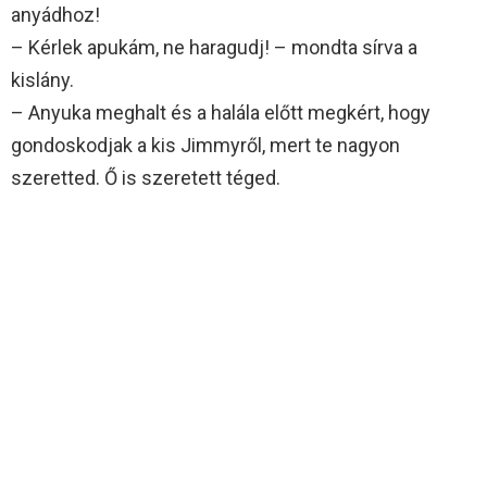
anyádhoz!
– Kérlek apukám, ne haragudj! – mondta sírva a
kislány.
– Anyuka meghalt és a halála előtt megkért, hogy
gondoskodjak a kis Jimmyről, mert te nagyon
szeretted. Ő is szeretett téged.