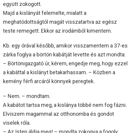
együtt zokogott.
Majd a kislányát felemelte, mialatt a
meghatódottságtól magát visszatartva az egész
teste remegett. Ekkor az irodámból kimentem.
Kb. egy órával később, amikor visszamentem a 37-es
zárka foglya a börtön kabátját levette és azt mondta:
– Börtönigazgató úr, kérem, engedje meg, hogy ezzel
a kabáttal a kislányt betakarhassam. – Közben a
kemény férfi arcáról könnyek peregtek.
– Nem. – mondtam.
A kabátot tartsa meg, a kislánya többé nem fog fázni.
Elviszem magammal az otthonomba és gondot
viselek róla.
– Az Isten áldja meg! – mondta zokogva a fogoly.