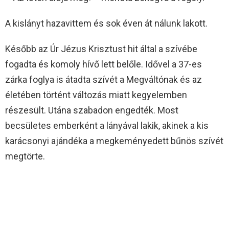
A kislányt hazavittem és sok éven át nálunk lakott.
Később az Úr Jézus Krisztust hit által a szívébe
fogadta és komoly hívő lett belőle. Idővel a 37-es
zárka foglya is átadta szívét a Megváltónak és az
életében történt változás miatt kegyelemben
részesült. Utána szabadon engedték. Most
becsületes emberként a lányával lakik, akinek a kis
karácsonyi ajándéka a megkeményedett bűnös szívét
megtörte.