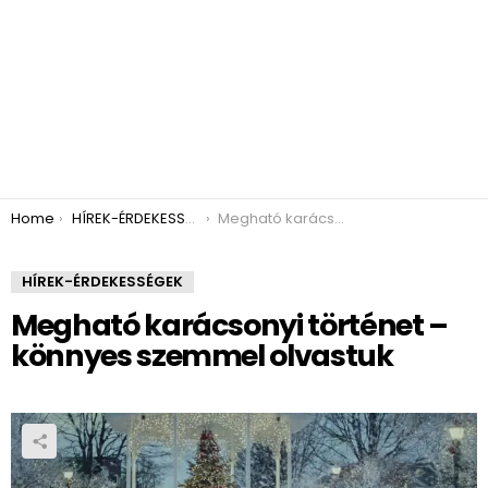
You are here:
Home
HÍREK-ÉRDEKESSÉGEK
Megható karácsonyi történet – könnyes szemmel olvastuk
HÍREK-ÉRDEKESSÉGEK
Megható karácsonyi történet –
könnyes szemmel olvastuk