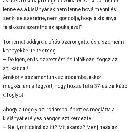
akinek a mamája meghalt volna és Ön a börtönben
lenne és a kislányának nem lenne hová menni és
senki se szeretné, nem gondolja, hogy a kislánya
találkozni szeretne az apukájával?
Torkomat addigra a sírás szorongatta és a szemeim
könnyekkel teltek meg.
– De igen, én is szeretném és találkozni fogsz az
apukáddal!
Amikor visszamentünk az irodámba, akkor
megkértem a fegyőrt, hogy hozza fel a 37-es zárkából
a foglyot.
Ahogy a fogoly az irodámba lépett és meglátta a
kislányát erélyes hangon azt kérdezte:
– Nelli, mit csinálsz itt? Mit akarsz? Menj haza az