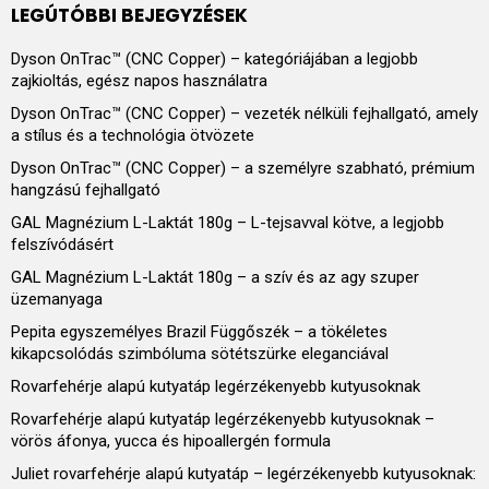
LEGÚTÓBBI BEJEGYZÉSEK
Dyson OnTrac™ (CNC Copper) – kategóriájában a legjobb
zajkioltás, egész napos használatra
Dyson OnTrac™ (CNC Copper) – vezeték nélküli fejhallgató, amely
a stílus és a technológia ötvözete
Dyson OnTrac™ (CNC Copper) – a személyre szabható, prémium
hangzású fejhallgató
GAL Magnézium L-Laktát 180g – L-tejsavval kötve, a legjobb
felszívódásért
GAL Magnézium L-Laktát 180g – a szív és az agy szuper
üzemanyaga
Pepita egyszemélyes Brazil Függőszék – a tökéletes
kikapcsolódás szimbóluma sötétszürke eleganciával
Rovarfehérje alapú kutyatáp legérzékenyebb kutyusoknak
Rovarfehérje alapú kutyatáp legérzékenyebb kutyusoknak –
vörös áfonya, yucca és hipoallergén formula
Juliet rovarfehérje alapú kutyatáp – legérzékenyebb kutyusoknak: