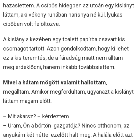
hazasiettem. A csípős hidegben az utcán egy kislányt
láttam, aki vékony ruhában harisnya nélkül, lyukas
cipőben volt felöltözve.
A kislány a kezében egy toalett papírba csavart kis
csomagot tartott. Azon gondolkodtam, hogy ki lehet
ez a kis teremtés, de a fáradság miatt nem álltam
meg érdeklődni, hanem inkább továbbsiettem.
Mivel a hátam mögött valamit hallottam
,
megálltam. Amikor megfordultam, ugyanazt a kislányt
láttam magam előtt.
– Mit akarsz? – kérdeztem.
– Uram, Ön a börtön igazgatója? Nincs otthonom, az
anyukám két héttel ezelőtt halt meg. A halála előtt azt