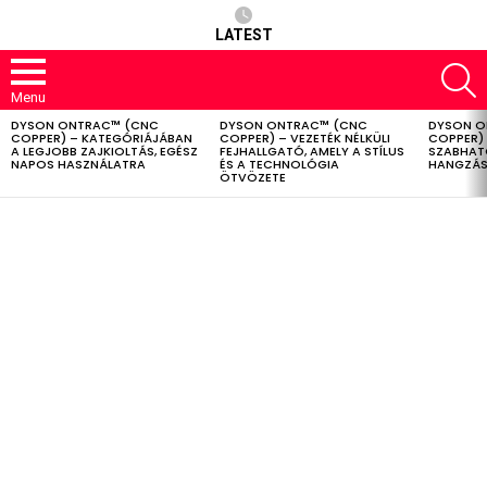
LATEST
S
Menu
DYSON ONTRAC™ (CNC
DYSON ONTRAC™ (CNC
DYSON O
LATEST
COPPER) – KATEGÓRIÁJÁBAN
COPPER) – VEZETÉK NÉLKÜLI
COPPER) 
STORIES
A LEGJOBB ZAJKIOLTÁS, EGÉSZ
FEJHALLGATÓ, AMELY A STÍLUS
SZABHAT
NAPOS HASZNÁLATRA
ÉS A TECHNOLÓGIA
HANGZÁS
ÖTVÖZETE