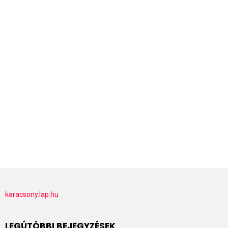
karacsony.lap.hu
LEGÚTÓBBI BEJEGYZÉSEK