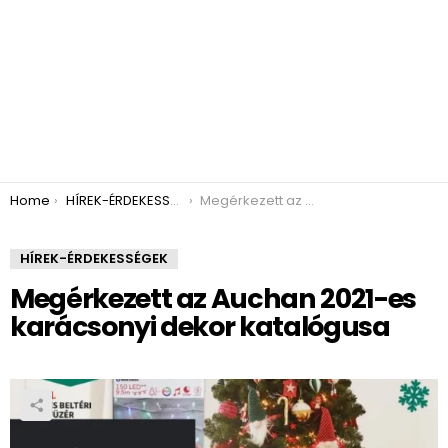
You are here:
Home
HÍREK-ÉRDEKESSÉGEK
Megérkezett az Auchan 2021-es karácsonyi dekor katalógusa
HÍREK-ÉRDEKESSÉGEK
Megérkezett az Auchan 2021-es
karácsonyi dekor katalógusa