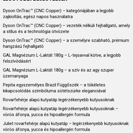
Dyson OnTrac™ (CNC Copper) – kategóriájában a legjobb
zajkioltás, egész napos használatra
Dyson OnTrac™ (CNC Copper) – vezeték nélküli fejhallgató, amely
a stílus és a technológia ötvözete
Dyson OnTrac™ (CNC Copper) – a személyre szabható, prémium
hangzású fejhallgató
GAL Magnézium L-Laktát 180g – L-tejsavval kötve, a legjobb
felszívódásért
GAL Magnézium L-Laktát 180g – a szív és az agy szuper
üzemanyaga
Pepita egyszemélyes Brazil Függőszék – a tökéletes
kikapcsolódás szimbóluma sötétszürke eleganciával
Rovarfehérje alapú kutyatáp legérzékenyebb kutyusoknak
Rovarfehérje alapú kutyatáp legérzékenyebb kutyusoknak –
vörös áfonya, yucca és hipoallergén formula
Juliet rovarfehérje alapú kutyatáp – legérzékenyebb kutyusoknak:
vörös áfonya, yucca és hipoallergén formula