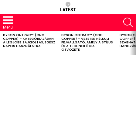
LATEST
S
Menu
DYSON ONTRAC™ (CNC
DYSON ONTRAC™ (CNC
DYSON O
LATEST
COPPER) – KATEGÓRIÁJÁBAN
COPPER) – VEZETÉK NÉLKÜLI
COPPER) 
STORIES
A LEGJOBB ZAJKIOLTÁS, EGÉSZ
FEJHALLGATÓ, AMELY A STÍLUS
SZABHAT
NAPOS HASZNÁLATRA
ÉS A TECHNOLÓGIA
HANGZÁS
ÖTVÖZETE